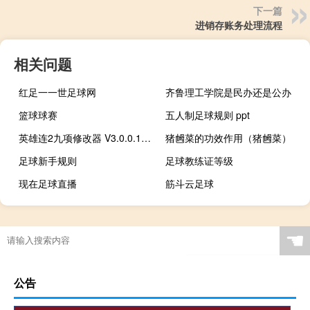
下一篇
进销存账务处理流程
相关问题
红足一一世足球网
齐鲁理工学院是民办还是公办
篮球球赛
五人制足球规则 ppt
英雄连2九项修改器 V3.0.0.17779 绿色免费版（英雄连2九项修改器 V3.0.0.17779 绿色免费版功能简介）
猪乸菜的功效作用（猪乸菜）
足球新手规则
足球教练证等级
现在足球直播
筋斗云足球
☚
公告