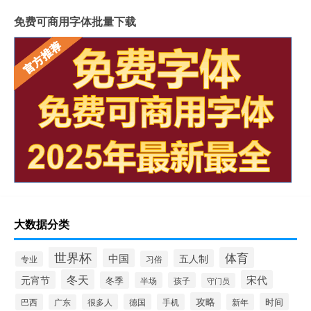
免费可商用字体批量下载
大数据分类
世界杯
体育
中国
五人制
习俗
专业
冬天
宋代
元宵节
冬季
半场
孩子
守门员
攻略
时间
巴西
很多人
德国
手机
新年
广东