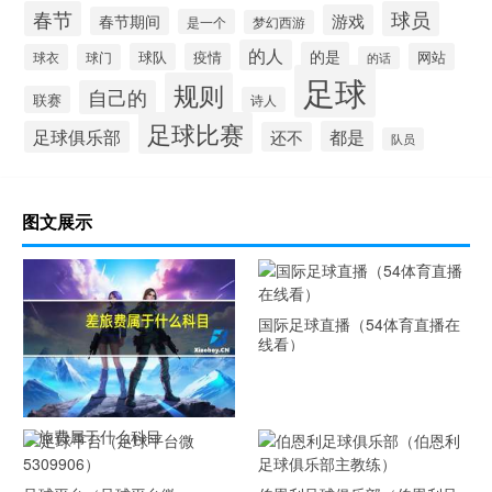
春节
球员
游戏
春节期间
是一个
梦幻西游
的人
的是
球队
疫情
网站
球衣
球门
的话
足球
规则
自己的
联赛
诗人
足球比赛
足球俱乐部
都是
还不
队员
图文展示
国际足球直播（54体育直播在
线看）
差旅费属于什么科目