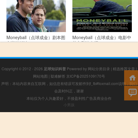
Moneyball（点球成金）剧本图
Moneyball（点球成金）电影中
文详细解读
英文剧情介绍
Copyright © 2012 - 2026
足球知识科普
Powered by
网站分类目录
|
精选推荐文章
|
网站地图
|
疑难解答
京ICP备2025109170号
声明：本站内容来自互联网，如信息有错误可发邮件到f_fb#foxmail.com说明，我们
会及时纠正，谢谢
本站仅为个人兴趣爱好，不接盈利性广告及商业合作
小男孩