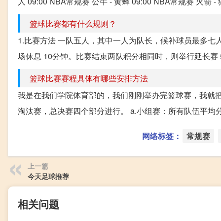
人 09:00 NBA常规赛 公牛 - 黄蜂 09:00 NBA常规赛 火箭 - 
篮球比赛都有什么规则？
1.比赛方法 一队五人，其中一人为队长，候补球员最多七
场休息 10分钟。比赛结束两队积分相同时，则举行延长赛 5 
篮球比赛赛程具体有哪些安排方法
我是在我们学院体育部的，我们刚刚举办完篮球赛，我就把
淘汰赛，总决赛四个部分进行。 a.小组赛：所有队伍平均分为
网络标签：
常规赛
上一篇
今天足球推荐
相关问题