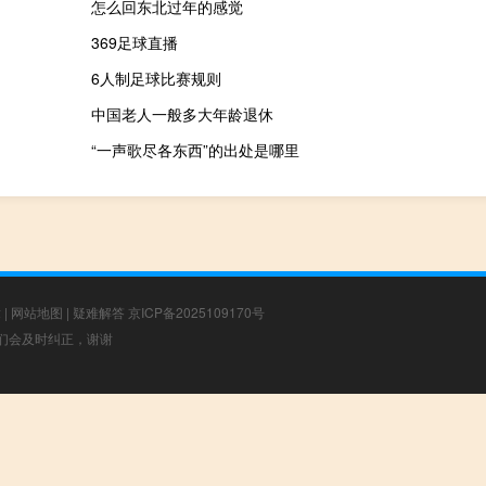
怎么回东北过年的感觉
369足球直播
6人制足球比赛规则
中国老人一般多大年龄退休
“一声歌尽各东西”的出处是哪里
章
|
网站地图
|
疑难解答
京ICP备2025109170号
，我们会及时纠正，谢谢