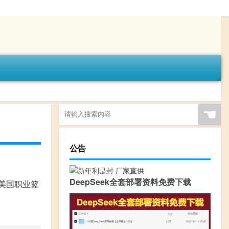
☚
公告
DeepSeek全套部署资料免费下载
on）美国职业篮