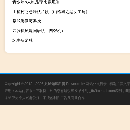
青少年8人制足球比赛规则
山楂树之恋静秋片段（山楂树之恋女主角）
足球类网页游戏
四张机甄妮国语版（四张机）
纯牛皮足球
Copyright © 2012 - 2026
足球知识科普
Powered by
网站分类目录
|
精选推荐文
声明：本站内容来自互联网，如信息有错误可发邮件到f_fb#foxmail.com说明
本站仅为个人兴趣爱好，不接盈利性广告及商业合作