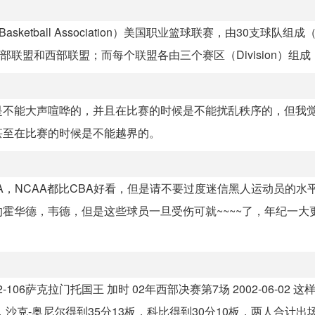
asketball Association）美国职业篮球联赛，由30支球队组成
部联盟和西部联盟；而每个联盟各由三个赛区（Division）组成，每
是不能大声喧哗的，并且在比赛的时候是不能扰乱秩序的，但我
甚至在比赛的时候是不能越界的。
A，NCAA都比CBA好看，但是请不要过度迷信黑人运动员的水平
霍华德，韦德，但是这些球员一旦受伤可就~~~~了，年纪一大
-106萨克拉门托国王 加时 02年西部决赛第7场 2002-06-02 
-奥尼尔得到35分13板，科比得到30分10板，两人合计出场10