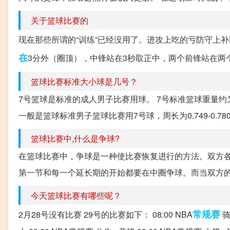
关于篮球比赛的
现在那些所谓的“训练”已经没用了。进攻上吃的亏防守上补
在
3分外（圈顶），中锋站在3秒取正中，两个前锋站在两个
篮球比赛标准大小球是几号？
7号篮球是标准的成人男子比赛用球。 7号标准篮球重量约为6
一般是篮球标准男子篮球比赛用7号球，周长为0.749-0.78
篮球比赛中,什么是争球?
在篮球比赛中，争球是一种使比赛恢复进行的方法。双方各
第一节和每一个延长期的开始都要在中圈争球。而当双方的
今天篮球比赛有哪些呢？
常规赛
2月28号没有比赛 29号的比赛如下： 08:00 NBA
骑