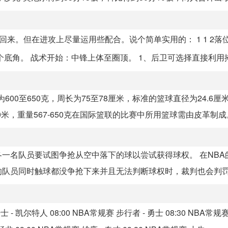
回来。但在进攻上尽量运用些配合。说个简单实用的： 1 1 2落
底角。 战术开始：中锋上体至圈顶。 1、后卫可选择直接利用掩.
00至650克，周长为75至78厘米，标准的篮球直径为24.6厘米
0米，重量567-650克在国际篮联的比赛中所用篮球需由皮革制成。 
一名队员要试图争抢从空中落下的球以尝试获得球权。 在NBA
队员同时触球都没争抢下来并且无法判断球权时，裁判也会判罚争
士 - 凯尔特人 08:00 NBA常规赛 步行者 - 勇士 08:30 NBA常规赛 