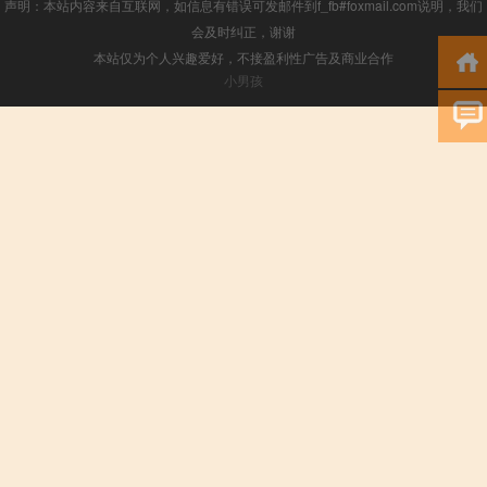
声明：本站内容来自互联网，如信息有错误可发邮件到f_fb#foxmail.com说明，我们
会及时纠正，谢谢
本站仅为个人兴趣爱好，不接盈利性广告及商业合作
小男孩