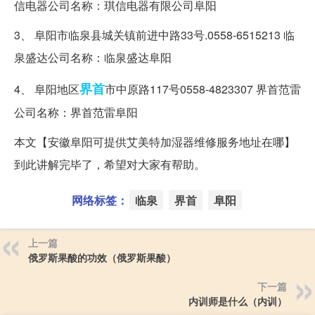
信电器公司名称：琪信电器有限公司阜阳
3、 阜阳市临泉县城关镇前进中路33号.0558-6515213 临
泉盛达公司名称：临泉盛达阜阳
界首
4、 阜阳地区
市中原路117号0558-4823307 界首范雷
公司名称：界首范雷阜阳
本文【安徽阜阳可提供艾美特加湿器维修服务地址在哪】
到此讲解完毕了，希望对大家有帮助。
网络标签：
临泉
界首
阜阳
上一篇
俄罗斯果酸的功效（俄罗斯果酸）
下一篇
内训师是什么（内训）