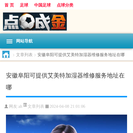
首 页
足球
中国足球
点球分类
网站导航
>
文章列表
>
安徽阜阳可提供艾美特加湿器维修服务地址在哪
安徽阜阳可提供艾美特加湿器维修服务地址在
哪
文章列表
网友:
ah
2024-04-08 21:01:06