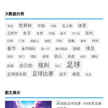
大数据分类
世界杯
体育
中国
五人制
习俗
专业
冬天
宋代
元宵节
冬季
半场
孩子
守门员
攻略
时间
巴西
很多人
德国
手机
新年
广东
春节
球员
游戏
春节期间
是一个
梦幻西游
的人
的是
球队
疫情
网站
球衣
球门
的话
足球
规则
自己的
联赛
诗人
足球比赛
足球俱乐部
都是
还不
队员
图文展示