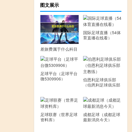
图文展示
国际足球直播（54体
育直播在线看）
差旅费属于什么科目
足球平台（足球平台
微5309906）
伯恩利足球俱乐部
（伯恩利足球俱乐部
主教练）
足球联赛（世界足球
成都足球（成都足球
资料库）
最新消息今天）