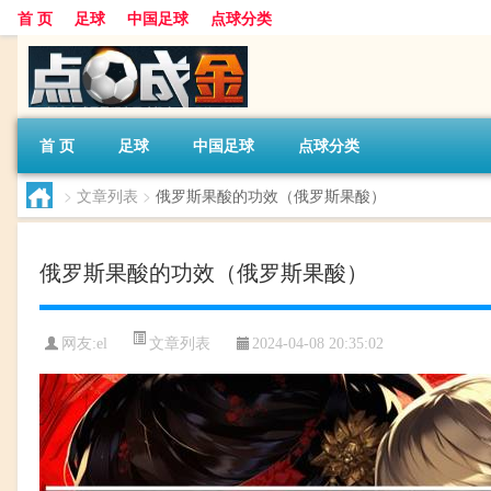
首 页
足球
中国足球
点球分类
首 页
足球
中国足球
点球分类
>
文章列表
>
俄罗斯果酸的功效（俄罗斯果酸）
俄罗斯果酸的功效（俄罗斯果酸）
文章列表
网友:
el
2024-04-08 20:35:02