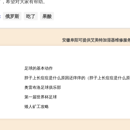
了，希望对大家有帮助。
：
俄罗斯
吃了
果酸
安徽阜阳可提供艾美特加湿器维修服
足球的基本动作
脖子上长痘痘是什么原因还痒痒的（脖子上长痘痘是什么原
奥雷布洛足球俱乐部
第一届世界杯足球
矮人矿工攻略