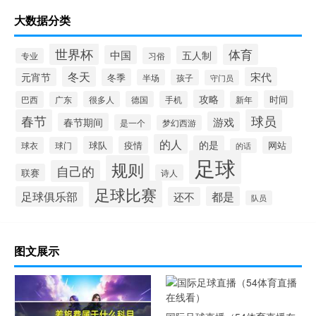
大数据分类
世界杯
体育
中国
五人制
习俗
专业
冬天
宋代
元宵节
冬季
半场
孩子
守门员
攻略
时间
巴西
很多人
德国
手机
新年
广东
春节
球员
游戏
春节期间
是一个
梦幻西游
的人
的是
球队
疫情
网站
球衣
球门
的话
足球
规则
自己的
联赛
诗人
足球比赛
足球俱乐部
都是
还不
队员
图文展示