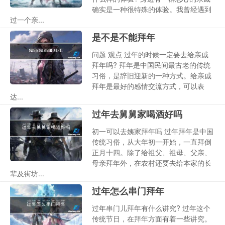
确实是一种很特殊的体验。我曾经遇到
过一个亲...
是不是不能拜年
问题 观点 过年的时候一定要去给亲戚
拜年吗? 拜年是中国民间最古老的传统
习俗，是辞旧迎新的一种方式。给亲戚
拜年是最好的感情交流方式，可以表
达...
过年去舅舅家喝酒好吗
初一可以去姨家拜年吗 过年拜年是中国
传统习俗，从大年初一开始，一直拜倒
正月十四。除了给祖父、祖母、父亲、
母亲拜年外，在农村还要去给本家的长
辈及街坊...
过年怎么串门拜年
过年串门儿拜年有什么讲究? 过年这个
传统节日，在拜年方面有着一些讲究。