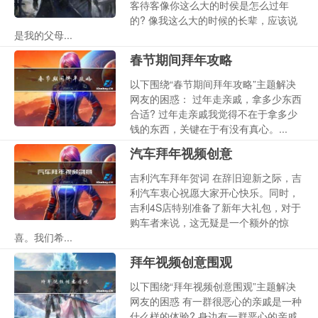
客待客像你这么大的时侯是怎么过年
的? 像我这么大的时候的长辈，应该说
是我的父母...
春节期间拜年攻略
以下围绕“春节期间拜年攻略”主题解决
网友的困惑： 过年走亲戚，拿多少东西
合适? 过年走亲戚我觉得不在于拿多少
钱的东西，关键在于有没有真心。...
汽车拜年视频创意
吉利汽车拜年贺词 在辞旧迎新之际，吉
利汽车衷心祝愿大家开心快乐。同时，
吉利4S店特别准备了新年大礼包，对于
购车者来说，这无疑是一个额外的惊
喜。我们希...
拜年视频创意围观
以下围绕“拜年视频创意围观”主题解决
网友的困惑 有一群很恶心的亲戚是一种
什么样的体验? 身边有一群恶心的亲戚