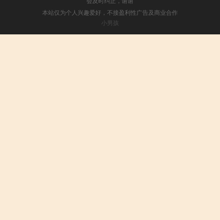
会及时纠正，谢谢
本站仅为个人兴趣爱好，不接盈利性广告及商业合作
小男孩