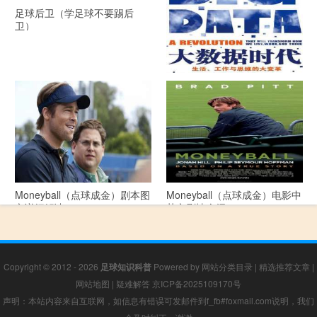
足球后卫（学足球不要踢后
卫）
《大数据时代》 PDF文档下载
Moneyball（点球成金）剧本图
Moneyball（点球成金）电影中
文详细解读
英文剧情介绍
Copyright © 2012 - 2026
足球知识科普
Powered by
网站分类目录
|
精选推荐文章
|
网站地图
|
疑难解答
京ICP备2025109170号
声明：本站内容来自互联网，如信息有错误可发邮件到f_fb#foxmail.com说明，我们