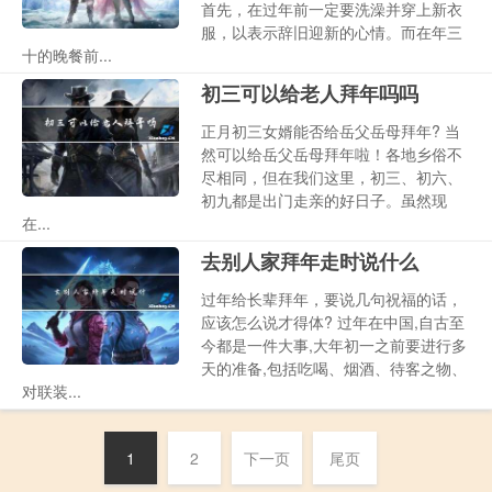
首先，在过年前一定要洗澡并穿上新衣
服，以表示辞旧迎新的心情。而在年三
十的晚餐前...
初三可以给老人拜年吗吗
正月初三女婿能否给岳父岳母拜年? 当
然可以给岳父岳母拜年啦！各地乡俗不
尽相同，但在我们这里，初三、初六、
初九都是出门走亲的好日子。虽然现
在...
去别人家拜年走时说什么
过年给长辈拜年，要说几句祝福的话，
应该怎么说才得体? 过年在中国,自古至
今都是一件大事,大年初一之前要进行多
天的准备,包括吃喝、烟酒、待客之物、
对联装...
1
2
下一页
尾页