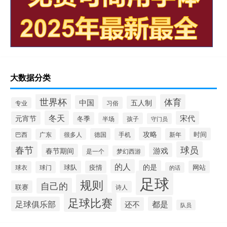
大数据分类
世界杯
体育
中国
五人制
习俗
专业
冬天
宋代
元宵节
冬季
半场
孩子
守门员
攻略
时间
巴西
很多人
德国
手机
新年
广东
春节
球员
游戏
春节期间
是一个
梦幻西游
的人
的是
球队
疫情
网站
球衣
球门
的话
足球
规则
自己的
联赛
诗人
足球比赛
足球俱乐部
都是
还不
队员