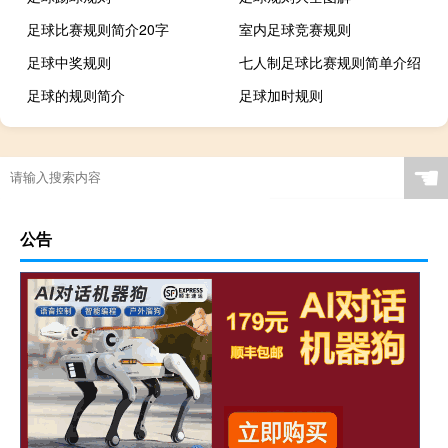
足球比赛规则简介20字
室内足球竞赛规则
足球中奖规则
七人制足球比赛规则简单介绍
足球的规则简介
足球加时规则
踢足球的比赛规则
五人制足球 规则
最新足球规则
足球小场规则
☚
踢足球的规则全部规则
足球比赛规则5人制
足球规则详解
农村过年包饺子都是什么馅
公告
月利率怎么计算公式
东北冬天怎么储存冬菜叶
足球平台（足球平台微5309906）
嘉兴景点最好玩的排名
8600显卡多少分（8600显卡）
出国攻略软件
足球进球效率
114ball足球网址
计算机2级有哪些分类