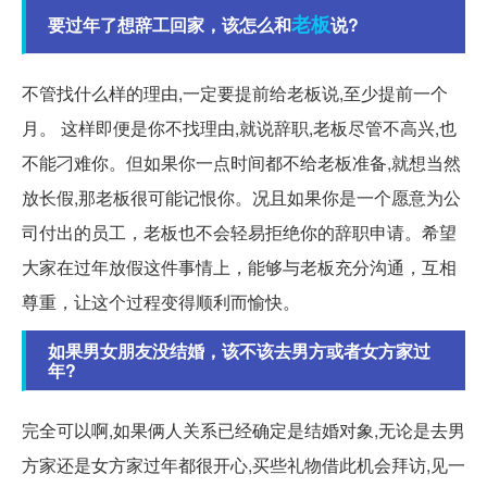
老板
要过年了想辞工回家，该怎么和
说?
不管找什么样的理由,一定要提前给老板说,至少提前一个
月。 这样即便是你不找理由,就说辞职,老板尽管不高兴,也
不能刁难你。但如果你一点时间都不给老板准备,就想当然
放长假,那老板很可能记恨你。况且如果你是一个愿意为公
司付出的员工，老板也不会轻易拒绝你的辞职申请。希望
大家在过年放假这件事情上，能够与老板充分沟通，互相
尊重，让这个过程变得顺利而愉快。
如果男女朋友没结婚，该不该去男方或者女方家过
年?
完全可以啊,如果俩人关系已经确定是结婚对象,无论是去男
方家还是女方家过年都很开心,买些礼物借此机会拜访,见一