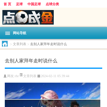
首 页
足球
中国足球
点球分类
网站导航
>
文章列表
>
去别人家拜年走时说什么
去别人家拜年走时说什么
文章列表
网友:
rbr
2024-02-11 05:39:44