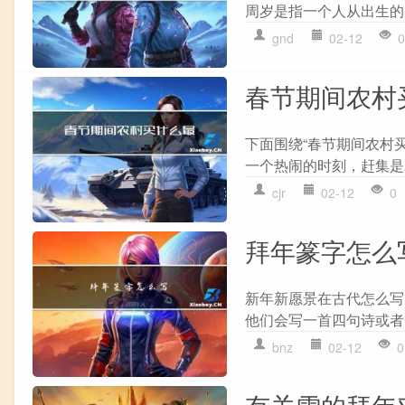
周岁是指一个人从出生的
gnd
02-12
0
春节期间农村
下面围绕“春节期间农村
一个热闹的时刻，赶集是
cjr
02-12
0
拜年篆字怎么
新年新愿景在古代怎么写
他们会写一首四句诗或者
bnz
02-12
0