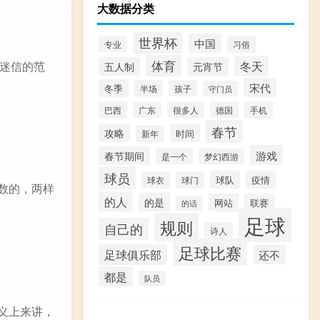
大数据分类
世界杯
中国
习俗
专业
体育
冬天
建迷信的范
五人制
元宵节
宋代
冬季
半场
孩子
守门员
巴西
很多人
德国
手机
广东
春节
攻略
时间
新年
游戏
春节期间
是一个
梦幻西游
球员
球队
疫情
球衣
球门
数的，两样
的人
的是
网站
联赛
的话
足球
规则
自己的
诗人
足球比赛
足球俱乐部
还不
都是
队员
义上来讲，