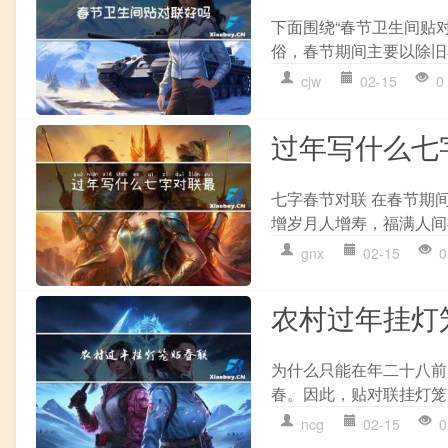
下面围绕“春节卫生间贴
俗，春节期间主要以除旧
cjw
02-15
0
过年写什么七
七字春节对联 在春节期
增岁月人增寿，福满人间福
gnx
02-15
0
农村过年挂灯
为什么只能在年二十八前
春。因此，贴对联挂灯笼
ncg
02-15
0