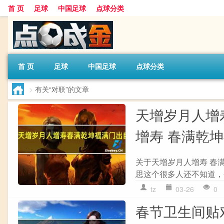
首 页
足球
中国足球
点球分类
首 页
足球
中国足球
点球分类
>
有关“对联”的文章
天增岁月人增
增寿 春满乾
关于天增岁月人增寿 春
思这个很多人还不知道，
tz
03-26
0
春节卫生间贴