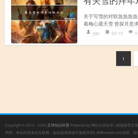
有关雪的拜年
关于写雪的对联急急急急 
着梅心愿天雪 曾探月意求
ygx
02-10
0
1
Copyright © 2012 - 2026
足球知识科普
Powered by
网站分类目录
|
精选推荐文
声明：本站内容来自互联网，如信息有错误可发邮件到f_fb#foxmail.com说明