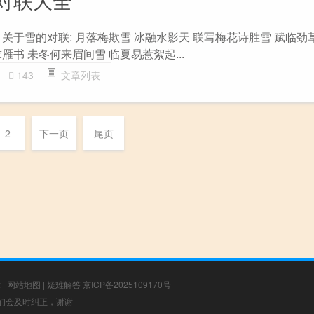
对联大全
关于雪的对联: 月落梅欺雪 冰融水影天 联写梅花诗胜雪 赋临劲
雁书 未冬何来眉间雪 临夏易惹絮起...
143
文章列表
2
下一页
尾页
章
|
网站地图
|
疑难解答
京ICP备2025109170号
，我们会及时纠正，谢谢