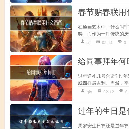
春节贴春联用
在绘画艺术中，什么叫“
畴，而作为一种传统的庆
cjt
02-14
0
给同事拜年何
过年送礼几号合适? 过
或四样最吉利。当然，平
gts
02-12
0
过年的生日是
周岁安生日算还是过年算