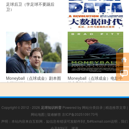
足球后卫（学足球不要踢后
卫）
《大数据时代》 PDF文档下载
Moneyball（点球成金）剧本图
Moneyball（点球成金）电影中
文详细解读
英文剧情介绍
Copyright © 2012 - 2026
足球知识科普
Powered by
网站分类目录
|
精选推荐文章
|
网站地图
|
疑难解答
京ICP备2025109170号
声明：本站内容来自互联网，如信息有错误可发邮件到f_fb#foxmail.com说明，我们
会及时纠正，谢谢