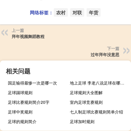
网络标签：
农村
对联
年货
上一篇
拜年视频舞蹈教程
下一篇
过年拜年没意思
相关问题
国足输得最惨一次是哪一次
地上足球 李老八说足球在哪看什么梗
足球踢球规则
足球规则大全图解
足球比赛规则简介20字
室内足球竞赛规则
足球中奖规则
七人制足球比赛规则简单介绍
足球的规则简介
足球加时规则
踢足球的比赛规则
五人制足球 规则