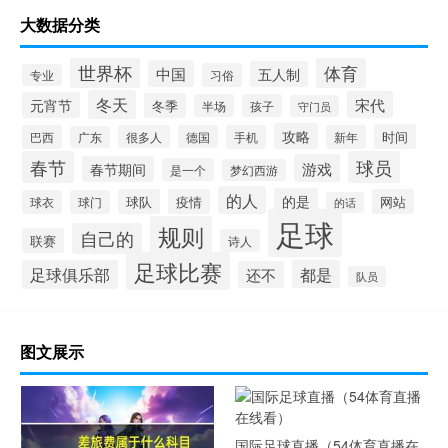
大数据分类
世界杯
体育
中国
五人制
习俗
专业
冬天
宋代
元宵节
冬季
半场
孩子
守门员
攻略
时间
巴西
很多人
德国
手机
新年
广东
春节
球员
游戏
春节期间
是一个
梦幻西游
的人
的是
球队
疫情
网站
球衣
球门
的话
足球
规则
自己的
联赛
诗人
足球比赛
足球俱乐部
都是
还不
队员
图文展示
国际足球直播（54体育直播在