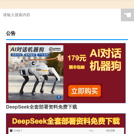
最新足球规则
足球小场规则
☚
踢足球的规则全部规则
足球比赛规则5人制
足球规则详解
元宵创意汤丸
公告
3077什么梗
足球守门员用手的规则
阿尔萨德足球俱乐部
几点啥时候过年
88tv足球直播
“父老争言雨水匀”的出处是哪里
油耗多少点是什么意思
足球比赛方法 简单的规则
动漫足球
DeepSeek全套部署资料免费下载