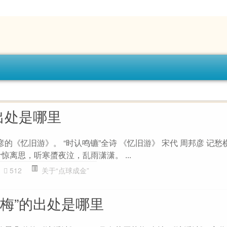
出处是哪里
彦的《忆旧游》。 “时认鸣镳”全诗 《忆旧游》 宋代 周邦彦 记
惊离思，听寒螿夜泣，乱雨潇潇。 ...
512
关于“点球成金”
落梅”的出处是哪里