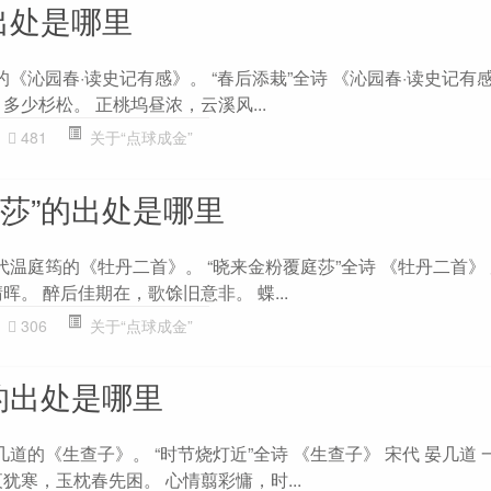
出处是哪里
的《沁园春·读史记有感》。 “春后添栽”全诗 《沁园春·读史记有感
多少杉松。 正桃坞昼浓，云溪风...
481
关于“点球成金”
庭莎”的出处是哪里
代温庭筠的《牡丹二首》。 “晓来金粉覆庭莎”全诗 《牡丹二首》 
晖。 醉后佳期在，歌馀旧意非。 蝶...
306
关于“点球成金”
的出处是哪里
几道的《生查子》。 “时节烧灯近”全诗 《生查子》 宋代 晏几道 
犹寒，玉枕春先困。 心情翦彩慵，时...