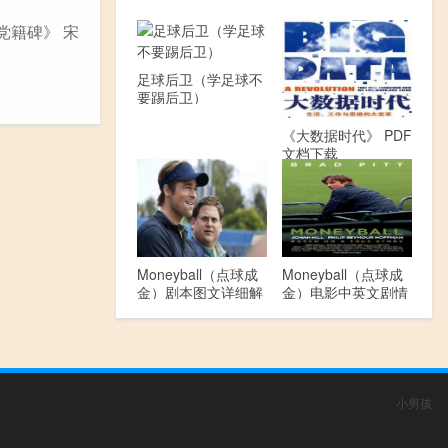
党籍碑》 宋
足球后卫（学足球不
要踢后卫）
《大数据时代》 PDF
文档下载
Moneyball（点球成
Moneyball（点球成
金）剧本图文详细解
金）电影中英文剧情
读
介绍
小男孩