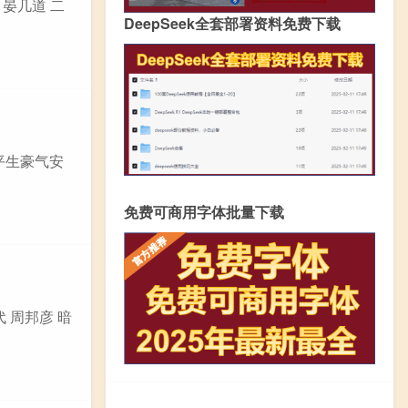
 晏几道 二
DeepSeek全套部署资料免费下载
平生豪气安
免费可商用字体批量下载
 周邦彦 暗