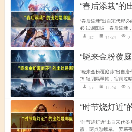
“春后添栽”的
“春后添栽”出自宋代程必
必 试课阳坡，春后添栽，
jzc
11-24
0
“晓来金粉覆
“晓来金粉覆庭莎”出自唐
筠 轻阴隔翠帏，宿雨泣晴
jzx
11-24
0
“时节烧灯近”
“时节烧灯近”出自宋代晏
霞，两点愁蛾晕。 罗幕夜