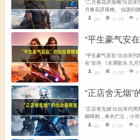
“二月春花厌落梅”出自宋
月春花厌落梅。 仙源归路
jze
11-24
0
“平生豪气安在
“平生豪气安在”出自宋
在”全诗 《水调歌头·九月
jzp
11-24
0
“正店舍无烟”
“正店舍无烟”出自宋代周邦
柳啼鸦，单衣伫立，小帘朱
jzz
11-24
0