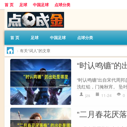
首 页
足球
中国足球
点球分类
首 页
足球
中国足球
点球分类
>
有关“词人”的文章
“时认鸣镳”的
“时认鸣镳”出自宋代周邦
洗红铅，门掩秋宵。 坠叶
jzs
11-24
0
“二月春花厌