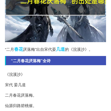
春花
几道
“二月
厌落梅”出自宋代晏
的《浣溪沙》。
“二月春花厌落梅”全诗
《浣溪沙》
宋代 晏几道
二月春花厌落梅。
仙源归路碧桃催。