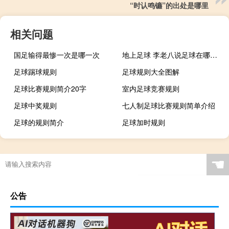
“时认鸣镳”的出处是哪里
相关问题
国足输得最惨一次是哪一次
地上足球 李老八说足球在哪看什么梗
足球踢球规则
足球规则大全图解
足球比赛规则简介20字
室内足球竞赛规则
足球中奖规则
七人制足球比赛规则简单介绍
足球的规则简介
足球加时规则
踢足球的比赛规则
五人制足球 规则
最新足球规则
足球小场规则
☚
踢足球的规则全部规则
足球比赛规则5人制
足球规则详解
足球投掷界外球规则
公告
密室逃脱11隐藏关攻略
过年自驾游去哪里好呢英语
西兰花春节后怎么管理
哮喘是多大年龄