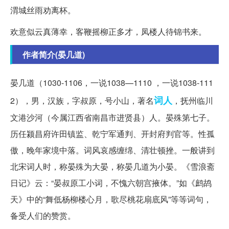
渭城丝雨劝离杯。
欢意似云真薄幸，客鞭摇柳正多才，凤楼人待锦书来。
作者简介(晏几道)
晏几道（1030-1106，一说1038—1110 ，一说1038-111
词人
2），男，汉族，字叔原，号小山，著名
，抚州临川
文港沙河（今属江西省南昌市进贤县）人。晏殊第七子。
历任颍昌府许田镇监、乾宁军通判、开封府判官等。性孤
傲，晚年家境中落。词风哀感缠绵、清壮顿挫。一般讲到
北宋词人时，称晏殊为大晏，称晏几道为小晏。《雪浪斋
日记》云：“晏叔原工小词，不愧六朝宫掖体。”如《鹧鸪
天》中的“舞低杨柳楼心月，歌尽桃花扇底风”等等词句，
备受人们的赞赏。