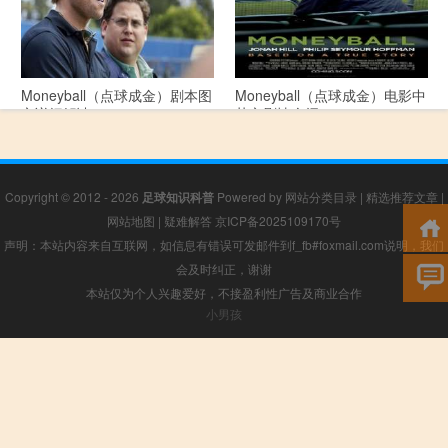
Moneyball（点球成金）剧本图
Moneyball（点球成金）电影中
文详细解读
英文剧情介绍
Copyright © 2012 - 2026
足球知识科普
Powered by
网站分类目录
|
精选推荐文章
|
网站地图
|
疑难解答
京ICP备2025109170号
声明：本站内容来自互联网，如信息有错误可发邮件到f_fb#foxmail.com说明，我们
会及时纠正，谢谢
本站仅为个人兴趣爱好，不接盈利性广告及商业合作
小男孩