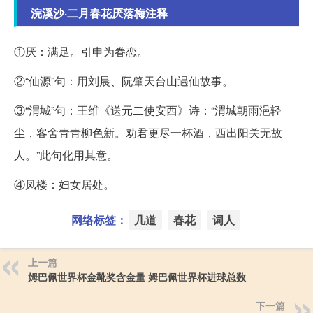
浣溪沙·二月春花厌落梅注释
①厌：满足。引申为眷恋。
②“仙源”句：用刘晨、阮肇天台山遇仙故事。
③“渭城”句：王维《送元二使安西》诗：“渭城朝雨浥轻
尘，客舍青青柳色新。劝君更尽一杯酒，西出阳关无故
人。”此句化用其意。
④凤楼：妇女居处。
网络标签：
几道
春花
词人
上一篇
姆巴佩世界杯金靴奖含金量 姆巴佩世界杯进球总数
下一篇