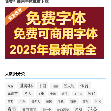
免费可商用字体批量下载
大数据分类
世界杯
体育
中国
五人制
习俗
专业
冬天
宋代
元宵节
冬季
半场
孩子
守门员
攻略
时间
巴西
很多人
德国
手机
新年
广东
春节
球员
游戏
春节期间
是一个
梦幻西游