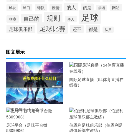
的人
的是
球队
疫情
网站
球衣
球门
的话
足球
规则
自己的
联赛
诗人
足球比赛
足球俱乐部
都是
还不
队员
图文展示
国际足球直播（54体育直播在
线看）
差旅费属于什么科目
足球平台（足球平台微
伯恩利足球俱乐部（伯恩利足
5309906）
球俱乐部主教练）