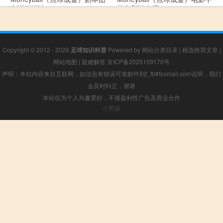
文详细解读
英文剧情介绍
Copyright © 2012 - 2026
足球知识科普
Powered by
网站分类目录
|
精选推荐文章
|
网站地图
|
疑难解答
京ICP备2025109170号
声明：本站内容来自互联网，如信息有错误可发邮件到f_fb#foxmail.com说明，我们
会及时纠正，谢谢
本站仅为个人兴趣爱好，不接盈利性广告及商业合作
小男孩