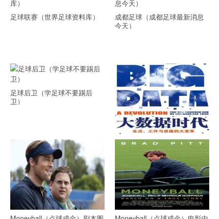
足球联赛（世界足球资料库）
成都足球（成都足球最新消息
今天）
足球后卫（学足球不要踢后
卫）
《大数据时代》 PDF文档下载
Moneyball（点球成金）剧本图
Moneyball（点球成金）电影中