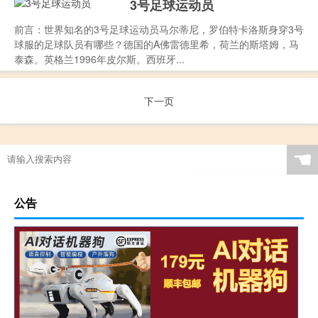
3号足球运动员
前言：世界知名的3号足球运动员马尔蒂尼，罗伯特卡洛斯身穿3号
球服的足球队员有哪些？德国的A佛雷德里希，荷兰的斯塔姆，马
泰森。英格兰1996年皮尔斯。西班牙...
下一页
☚
公告