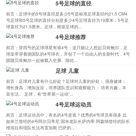
5号足球的直径
前言：足球中的5号球直径是多少5号是标准足球直径约21.5 CM4
号足球和5号足球的直径分别是多少4号足球直径为19厘米；5号足
球直径为21.5厘米。足球，根据足球的...
4号足球推荐
前言：穿四号的足球球星有谁4号：这只能让人想起贝肯鲍尔，足
球皇帝穿着德国队的4号球衣，开创了一个自由人的全新时代，4号
跟随贝肯鲍尔一起被载入史册。除此...
足球 儿童
前言：足球对儿童有什么好处？足球对儿童的好处： 强身健体；
增长身高，增加反应，培养团队意识和观察能力； 培养兴趣，丰
富生活。 足球，有“世界第一运动”...
4号足球运动员
前言：足球运动员中，有名的4号是谁？优秀的4号球员有很多 比
如米兰曾经的4号阿尔贝蒂尼 国米老队长萨内蒂 阿森纳曾经的队长
维埃拉和现队长法布雷加斯 巴萨的...