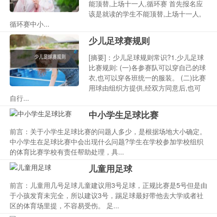
能顶替,上场十一人,循环赛 首先报名应
该是就读的学生不能顶替,上场十一人,
循环赛中小...
少儿足球赛规则
[摘要]：少儿足球规则常识?1.少儿足球
比赛规则: (一)各参赛队可以穿自己的球
衣,也可以穿各班统一的服装。 (二)比赛
用球由组织方提供,经双方同意后,也可
自行...
中小学生足球比赛
前言：关于小学生足球比赛的问题人多少，是根据场地大小确定。
中小学生在足球比赛中会出现什么问题?学生在学校参加学校组织
的体育比赛学校有责任帮助处理，具...
儿童用足球
前言：儿童用几号足球儿童建议用3号足球，正规比赛是5号但是由
于小孩发育未完全，所以建议3号，踢足球最好带他去大学或者社
区的体育场里提，不容易受伤。 足...