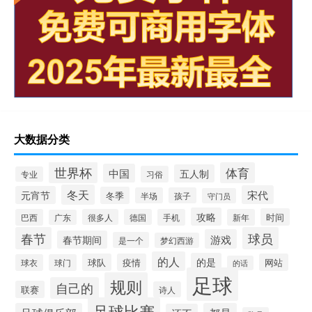
大数据分类
世界杯
体育
中国
五人制
习俗
专业
冬天
宋代
元宵节
冬季
半场
孩子
守门员
攻略
时间
巴西
很多人
德国
手机
新年
广东
春节
球员
游戏
春节期间
是一个
梦幻西游
的人
的是
球队
疫情
网站
球衣
球门
的话
足球
规则
自己的
联赛
诗人
足球比赛