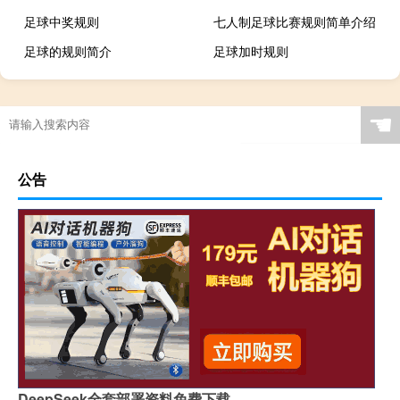
足球中奖规则
七人制足球比赛规则简单介绍
足球的规则简介
足球加时规则
踢足球的比赛规则
五人制足球 规则
最新足球规则
足球小场规则
☚
踢足球的规则全部规则
足球比赛规则5人制
足球规则详解
抖音能看到微信好友吗
公告
远景学院学的什么专业
湖州师范学院的国家特色专业有哪些
足球h5
足球的玩法规则
Stream Video Downloader插件 V9.2.3 中文免费版（Stream Video Downloader插件 V9.2.3 中文免费版功能简介）
今日球赛时间表足球
黄梅戏什么梗
足球裁判旗
足球赛守门员规则
DeepSeek全套部署资料免费下载