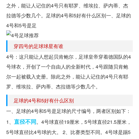
之外，能让人记住的4号只有耶罗、维埃拉、萨内蒂、杰
拉德等少数几个。足球的4号和5好有什么区别一、足球的
4号和5号是足
穿四号的足球球星有谁
4号：这只能让人想起贝肯鲍尔，足球皇帝穿着德国队的4
号球衣，开创了一个自由人的全新时代，4号跟随贝肯鲍
尔一起被载入史册。除此之外，能让人记住的4号只有耶
罗、维埃拉、萨内蒂、杰拉德等少数几个。
足球的4号和5好有什么区别
一、足球的4号和5号是足球的尺寸编号，两者区别如下：
直径
不同
1、
。4号球直径19厘米，5号球直径21.5厘米，
5号球直径比4号球的大。 2、比赛类型不同。4号球是踢5