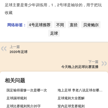
足球主要是青少年训练用，1，2号球是袖珍的，用于把玩
收藏
网络标签：
4号足球推荐
不同
直径
贝肯鲍尔
足球
上一篇
2020年足球
下一篇
今天晚上的足球比赛直播
相关问题
国足输得最惨一次是哪一次
地上足球 李老八说足球在哪看什么梗
足球踢球规则
足球规则大全图解
足球比赛规则简介20字
室内足球竞赛规则