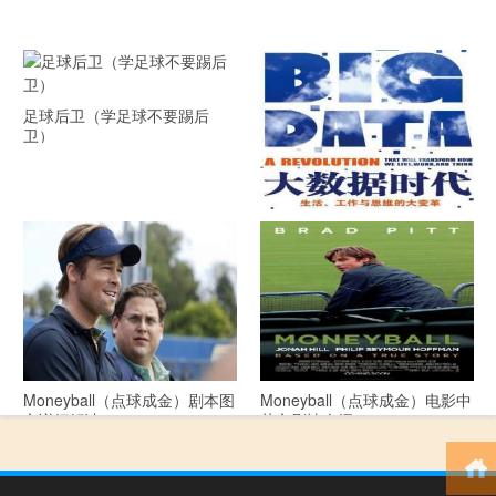
足球后卫（学足球不要踢后
卫）
《大数据时代》 PDF文档下载
Moneyball（点球成金）剧本图
Moneyball（点球成金）电影中
文详细解读
英文剧情介绍