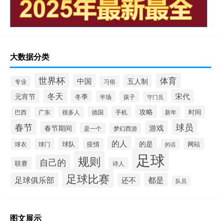
大数据分类
世界杯
体育
中国
五人制
习俗
专业
冬天
宋代
元宵节
冬季
半场
孩子
守门员
攻略
时间
巴西
很多人
德国
手机
新年
广东
春节
球员
游戏
春节期间
是一个
梦幻西游
的人
的是
球队
疫情
网站
球衣
球门
的话
足球
规则
自己的
联赛
诗人
足球比赛
足球俱乐部
都是
还不
队员
图文展示