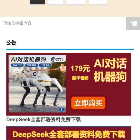
☚
公告
DeepSeek全套部署资料免费下载