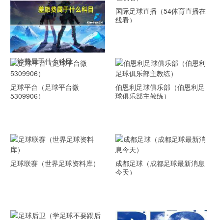
国际足球直播（54体育直播在
线看）
差旅费属于什么科目
足球平台（足球平台微
伯恩利足球俱乐部（伯恩利足
5309906）
球俱乐部主教练）
足球联赛（世界足球资料库）
成都足球（成都足球最新消息
今天）