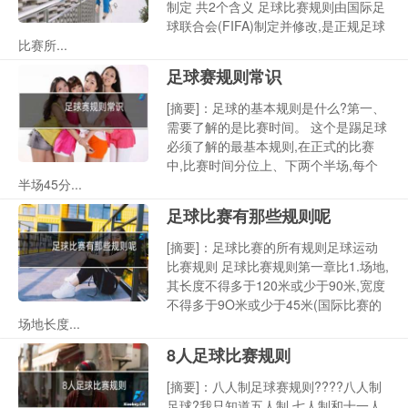
制定 共2个含义 足球比赛规则由国际足
球联合会(FIFA)制定并修改,是正规足球
比赛所...
足球赛规则常识
[摘要]：足球的基本规则是什么?第一、
需要了解的是比赛时间。 这个是踢足球
必须了解的最基本规则,在正式的比赛
中,比赛时间分位上、下两个半场,每个
半场45分...
足球比赛有那些规则呢
[摘要]：足球比赛的所有规则足球运动
比赛规则 足球比赛规则第一章比1.场地,
其长度不得多于120米或少于90米,宽度
不得多于9O米或少于45米(国际比赛的
场地长度...
8人足球比赛规则
[摘要]：八人制足球赛规则????八人制
足球?我只知道五人制,七人制和十一人