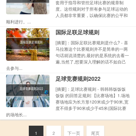
套用于指导和管控足球比赛的规章制
度。这些规则对于所有参与足球运动的
人员都非常重要，以确保比赛的公平和
顺利进行。...
国际足联足球规则
[摘要]：国际足联比赛规则是什么? - 喜
马拉雅这个比赛规则并不是简单的一两
句话就说清楚的,最好的是系统的去看一
遍,当然了,想要深入理解的话不如自己
去参与...
足球竞赛规则2022
[摘要]：足球比赛规则 - 韩韩韩饭饭饭
饭饭 的回答足规则:【比赛场地】1.场地
赛场地应为长方形120米或少于90米,宽
度不得多于90米或少于45米(国际比赛
的场地长...
1
2
下一页
尾页