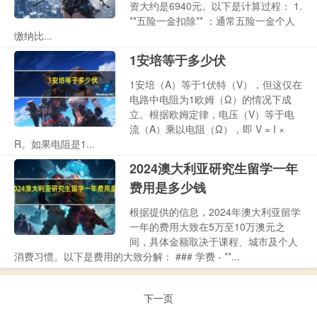
资大约是6940元。以下是计算过程： 1.
**五险一金扣除** ：通常五险一金个人
缴纳比...
1安培等于多少伏
1安培（A）等于1伏特（V），但这仅在
电路中电阻为1欧姆（Ω）的情况下成
立。根据欧姆定律，电压（V）等于电
流（A）乘以电阻（Ω），即 V = I ×
R。如果电阻是1...
2024澳大利亚研究生留学一年
费用是多少钱
根据提供的信息，2024年澳大利亚留学
一年的费用大致在5万至10万澳元之
间，具体金额取决于课程、城市及个人
消费习惯。以下是费用的大致分解： ### 学费 - **...
下一页