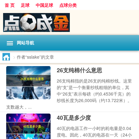
首 页
足球
中国足球
点球分类
网站导航
>
作者“sslake”的文章
26支纯棉什么意思
26支纯棉指的是26支的纯棉纱线。这里
的“支”是一个衡量纱线粗细的单位，其
中“26支”表示每磅（约0.4536千克）的
纱线长度为26,000码（约13.722米）。
支数越大，...
40瓦是多少度
40瓦的电器工作一小时的耗电量是0.04
度电。因此，40瓦的电器在一天（24小