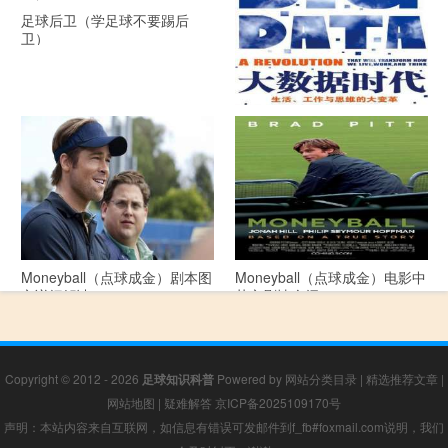
足球后卫（学足球不要踢后
卫）
《大数据时代》 PDF文档下载
Moneyball（点球成金）剧本图
Moneyball（点球成金）电影中
文详细解读
英文剧情介绍
Copyright © 2012 - 2026
足球知识科普
Powered by
网站分类目录
|
精选推荐文章
|
网站地图
|
疑难解答
京ICP备2025109170号
声明：本站内容来自互联网，如信息有错误可发邮件到f_fb#foxmail.com说明，我们