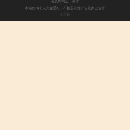
会及时纠正，谢谢
本站仅为个人兴趣爱好，不接盈利性广告及商业合作
小男孩