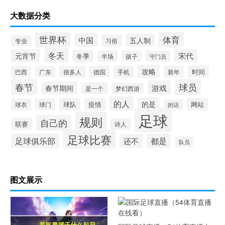
大数据分类
世界杯
体育
中国
五人制
习俗
专业
冬天
宋代
元宵节
冬季
半场
孩子
守门员
攻略
时间
巴西
很多人
德国
手机
新年
广东
春节
球员
游戏
春节期间
是一个
梦幻西游
的人
的是
球队
疫情
网站
球衣
球门
的话
足球
规则
自己的
联赛
诗人
足球比赛
足球俱乐部
都是
还不
队员
图文展示