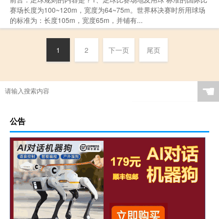
赛场长度为100~120m，宽度为64~75m。世界杯决赛时所用球场
的标准为：长度105m，宽度65m，并铺有...
1
2
下一页
尾页
☚
公告