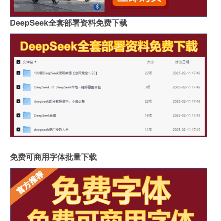
DeepSeek全套部署资料免费下载
免费可商用字体批量下载