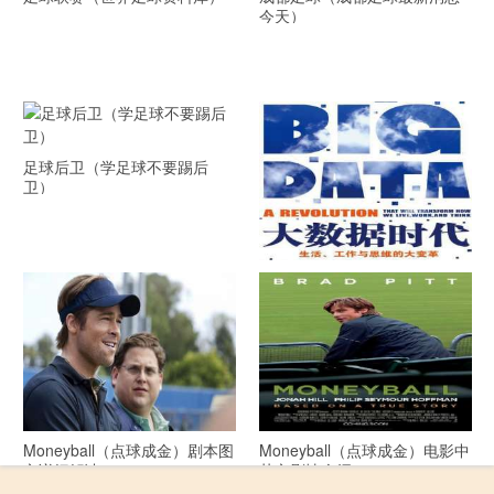
今天）
足球后卫（学足球不要踢后
卫）
《大数据时代》 PDF文档下载
Moneyball（点球成金）剧本图
Moneyball（点球成金）电影中
文详细解读
英文剧情介绍