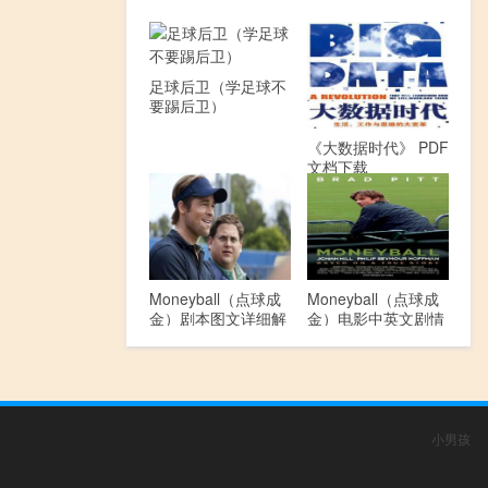
足球后卫（学足球不
要踢后卫）
《大数据时代》 PDF
文档下载
Moneyball（点球成
Moneyball（点球成
金）剧本图文详细解
金）电影中英文剧情
读
介绍
小男孩