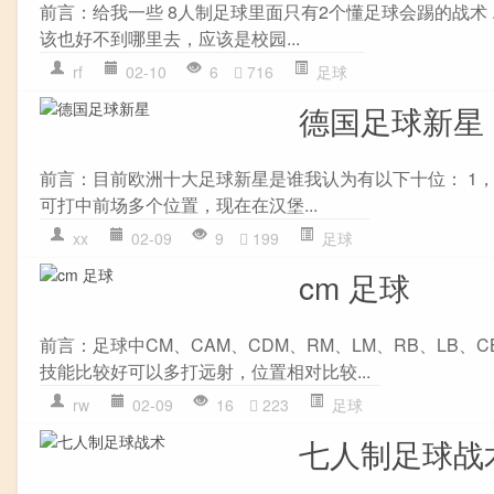
前言：给我一些 8人制足球里面只有2个懂足球会踢的战术
该也好不到哪里去，应该是校园...
rf
02-10
6
716
足球
德国足球新星
前言：目前欧洲十大足球新星是谁我认为有以下十位： 1
可打中前场多个位置，现在在汉堡...
xx
02-09
9
199
足球
cm 足球
前言：足球中CM、CAM、CDM、RM、LM、RB、LB、CB、LW、
技能比较好可以多打远射，位置相对比较...
rw
02-09
16
223
足球
七人制足球战