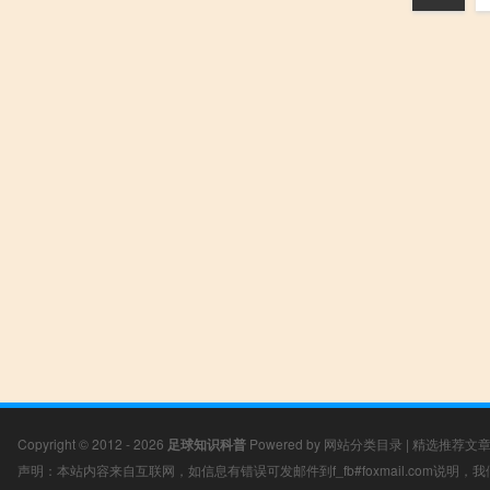
Copyright © 2012 - 2026
足球知识科普
Powered by
网站分类目录
|
精选推荐文
声明：本站内容来自互联网，如信息有错误可发邮件到f_fb#foxmail.com说明