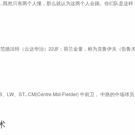
 ...既然只有两个人懂，那么就认为这两个人会踢。你们队是这样
，范德法特（云达华治）22岁：荷兰金童，称为克鲁伊夫（告鲁
ST...CM(Centre Mid-Fielder) 中前卫， 中路的中场
术