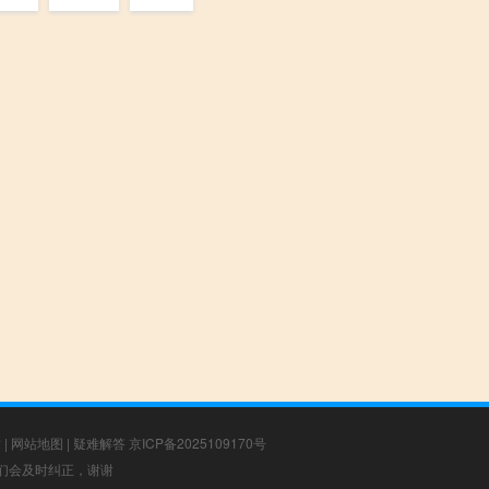
章
|
网站地图
|
疑难解答
京ICP备2025109170号
，我们会及时纠正，谢谢