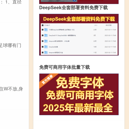
： 1、直径
DeepSeek全套部署资料免费下载
人足球哪有门
免费可商用字体批量下载
住W不放,身