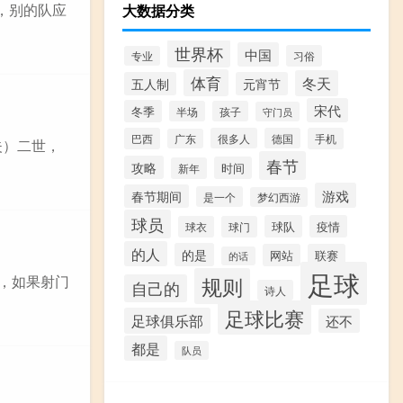
，别的队应
大数据分类
世界杯
中国
习俗
专业
体育
冬天
五人制
元宵节
宋代
冬季
半场
孩子
守门员
巴西
很多人
德国
手机
广东
夫）二世，
春节
攻略
时间
新年
游戏
春节期间
是一个
梦幻西游
球员
球队
疫情
球衣
球门
的人
的是
网站
联赛
的话
足球
球员，如果射门
规则
自己的
诗人
足球比赛
足球俱乐部
还不
都是
队员