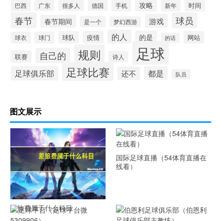
攻略
时间
巴西
很多人
德国
手机
新年
广东
春节
球员
游戏
春节期间
是一个
梦幻西游
的人
的是
球队
疫情
网站
球衣
球门
的话
足球
规则
自己的
联赛
诗人
足球比赛
足球俱乐部
都是
还不
队员
图文展示
国际足球直播（54体育直播在
线看）
差旅费属于什么科目