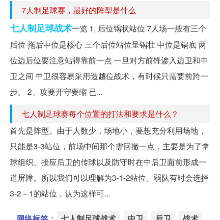
7人制足球赛，最好的阵型是什么
七人制足球战术
一览 1, 后位锅状站位 7人场一般有三个
后位 拖后中位是核心 三个后位站位呈锅壮 中位是锅底 两
位边后位要注意站得靠前一点 一旦对方前锋渗入边卫和中
卫之间 中卫很容易采用造越位战术，有时候只需要前跨一
步。 2、攻要开守要缩 已...
七人制足球赛每个位置的打法和要求是什么？
首先是阵型。由于人数少，场地小，要想充分利用场地，
只能是3-3站位，前场中间那个需回撤一点，主要是为了拿
球组织、接应后卫的传球以及防守时在中后卫面前形成一
道屏障。所以我们可以理解为3-1-2站位。弱队有时会选择
3-2－1的站位，认为这样可...
网络标签：
七人制足球战术
中卫
后卫
战术