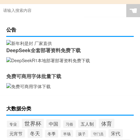
最新足球规则
足球小场规则
☚
踢足球的规则全部规则
足球比赛规则5人制
足球规则详解
合同霸王条款是否合法
公告
广州商学院的王牌专业是什么
南通什么时候通火车
混合过关计算器足球
皇马足球服
DeepSeek全套部署资料免费下载
奇迹暖暖攻略3 3
q版足球
望夫石在哪个地方
足球单人训练
免费可商用字体批量下载
食品股票过年会涨吗吗
大数据分类
世界杯
体育
中国
五人制
习俗
专业
冬天
宋代
元宵节
冬季
半场
孩子
守门员