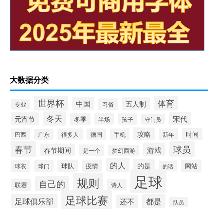
大数据分类
世界杯
体育
中国
五人制
习俗
专业
冬天
宋代
元宵节
冬季
半场
孩子
守门员
攻略
时间
巴西
很多人
德国
手机
新年
广东
春节
球员
游戏
春节期间
是一个
梦幻西游
的人
的是
球队
疫情
网站
球衣
球门
的话
足球
规则
自己的
联赛
诗人
足球比赛
足球俱乐部
都是
还不
队员