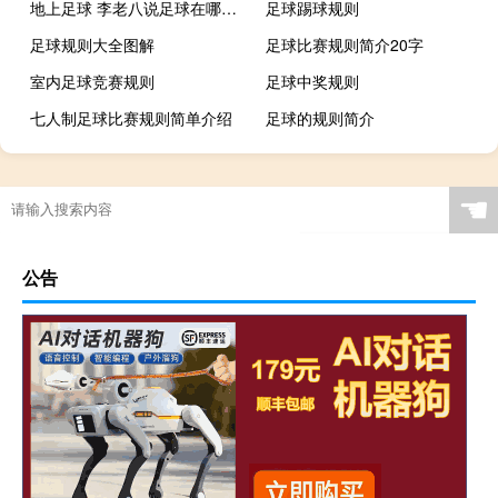
地上足球 李老八说足球在哪看什么梗
足球踢球规则
足球规则大全图解
足球比赛规则简介20字
室内足球竞赛规则
足球中奖规则
七人制足球比赛规则简单介绍
足球的规则简介
足球加时规则
踢足球的比赛规则
五人制足球 规则
最新足球规则
☚
踢足球的规则全部规则
足球比赛规则5人制
足球规则详解
拜年的小创意
公告
火焰纹章fc攻略
御龙在天橙色副将（御龙在天将牌）
南宁春节外地车限行吗
足球规则全部详细
世界杯足球规则全部详细
哥本哈根减肥法攻略（哥本哈根减肥法）
360直播足球
足球比赛在线直播观看