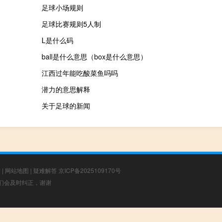
足球小场规则
足球比赛规则5人制
L是什么码
ball是什么意思（box是什么意思）
江西过年能吃酸菜鱼吗吗
潜力的意思解释
关于足球的新闻
章
|
网站地图
|
疑难解答
京ICP备2025109170号
，我们会及时纠正，谢谢