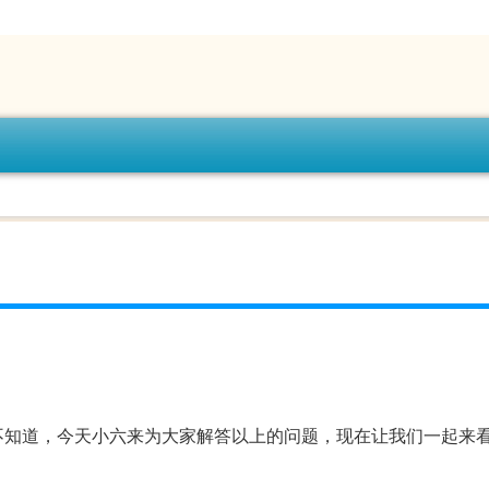
不知道，今天小六来为大家解答以上的问题，现在让我们一起来