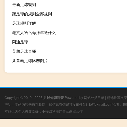
最新足球规则
踢足球的规则全部规则
足球规则详解
老丈人给岳母拜年送什么
阿迪足球
英超足球直播
儿童画足球比赛图片
Copyright © 2012 - 2026
足球知识科普
Powered by
网站分类目录
|
精选推荐文
声明：本站内容来自互联网，如信息有错误可发邮件到f_fb#foxmail.com说明
本站仅为个人兴趣爱好，不接盈利性广告及商业合作