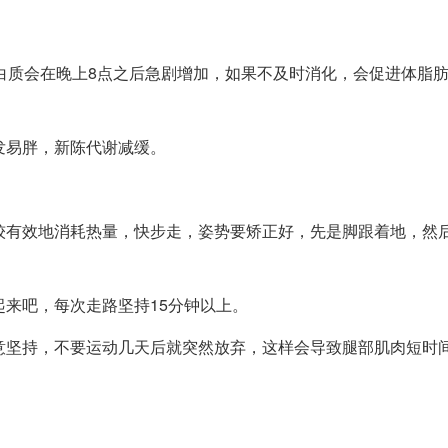
蛋白质会在晚上8点之后急剧增加，如果不及时消化，会促进体脂
发易胖，新陈代谢减缓。
较有效地消耗热量，快步走，姿势要矫正好，先是脚跟着地，然
。
起来吧，每次走路坚持15分钟以上。
意坚持，不要运动几天后就突然放弃，这样会导致腿部肌肉短时