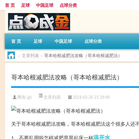
首 页
足球
中国足球
点球分类
首 页
足球
中国足球
点球分类
>
文章列表
>
哥本哈根减肥法攻略（哥本哈根减肥法）
哥本哈根减肥法攻略（哥本哈根减肥法）
文章列表
网友:
gb
2024-03-26 21:29:06
关于哥本哈根减肥法攻略，哥本哈根减肥法这个很多人还
温开水
1、不要乱用啦怎样减肥早晨起床一杯
。