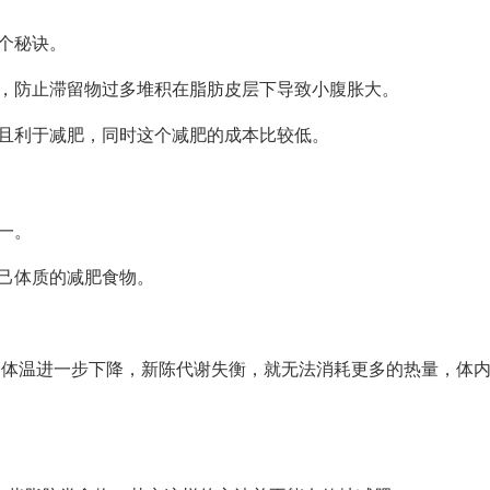
个秘诀。
出，防止滞留物过多堆积在脂肪皮层下导致小腹胀大。
且利于减肥，同时这个减肥的成本比较低。
一。
己体质的减肥食物。
令体温进一步下降，新陈代谢失衡，就无法消耗更多的热量，体