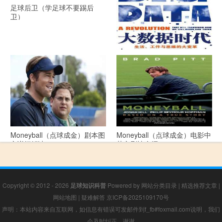
足球后卫（学足球不要踢后
卫）
《大数据时代》 PDF文档下载
Moneyball（点球成金）剧本图
Moneyball（点球成金）电影中
文详细解读
英文剧情介绍
Copyright © 2012 - 2026
足球知识科普
Powered by
网站分类目录
|
精选推荐文章
|
网站地图
|
疑难解答
京ICP备2025109170号
声明：本站内容来自互联网，如信息有错误可发邮件到f_fb#foxmail.com说明，我们
会及时纠正，谢谢