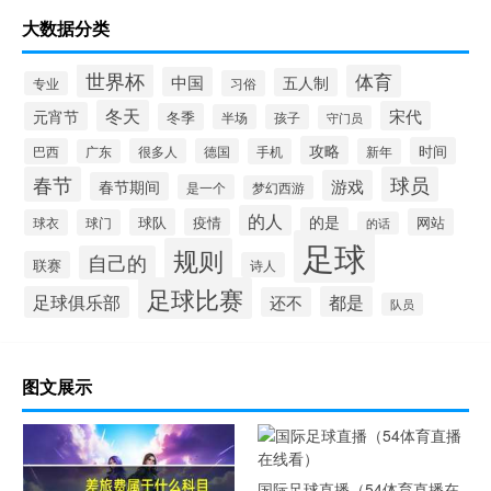
大数据分类
世界杯
体育
中国
五人制
习俗
专业
冬天
宋代
元宵节
冬季
半场
孩子
守门员
攻略
时间
巴西
很多人
德国
手机
新年
广东
春节
球员
游戏
春节期间
是一个
梦幻西游
的人
的是
球队
疫情
网站
球衣
球门
的话
足球
规则
自己的
联赛
诗人
足球比赛
足球俱乐部
都是
还不
队员
图文展示
国际足球直播（54体育直播在