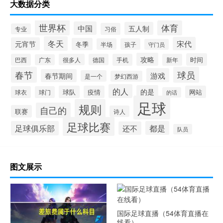
大数据分类
世界杯
体育
中国
五人制
习俗
专业
冬天
宋代
元宵节
冬季
半场
孩子
守门员
攻略
时间
巴西
很多人
德国
手机
新年
广东
春节
球员
游戏
春节期间
是一个
梦幻西游
的人
的是
球队
疫情
网站
球衣
球门
的话
足球
规则
自己的
联赛
诗人
足球比赛
足球俱乐部
都是
还不
队员
图文展示
国际足球直播（54体育直播在
线看）