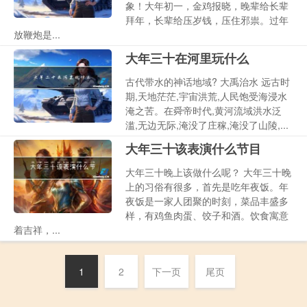
象！大年初一，金鸡报晓，晚辈给长辈
拜年，长辈给压岁钱，压住邪祟。过年
放鞭炮是...
大年三十在河里玩什么
古代带水的神话地域? 大禹治水 远古时
期,天地茫茫,宇宙洪荒,人民饱受海浸水
淹之苦。在舜帝时代,黄河流域洪水泛
滥,无边无际,淹没了庄稼,淹没了山陵,...
大年三十该表演什么节目
大年三十晚上该做什么呢？ 大年三十晚
上的习俗有很多，首先是吃年夜饭。年
夜饭是一家人团聚的时刻，菜品丰盛多
样，有鸡鱼肉蛋、饺子和酒。饮食寓意
着吉祥，...
1
2
下一页
尾页