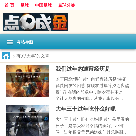
首 页
足球
中国足球
点球分类
网站导航
>
有关“大年”的文章
我们过年的通宵经历是
以下围绕“我们过年的通宵经历是”主题
解决网友的困惑 你现在过年除夕之夜熬
夜吗? 在我的印象中，除夕夜并不是一
个让人熬夜的夜晚，从我记事以来...
大年三十过年吃什么好呢
大年三十过年吃什么好呢 过年是团圆的
日子，是享受家庭幸福的美好。小时
候，过年跟父母兄弟姐妹们其乐融融，