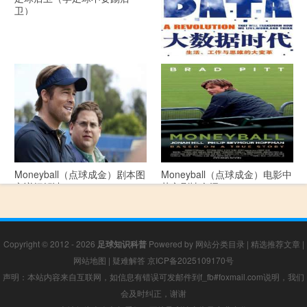
卫）
《大数据时代》 PDF文档下载
Moneyball（点球成金）剧本图
Moneyball（点球成金）电影中
文详细解读
英文剧情介绍
Copyright © 2012 - 2026
足球知识科普
Powered by
网站分类目录
|
精选推荐文章
|
网站地图
|
疑难解答
京ICP备2025109170号
声明：本站内容来自互联网，如信息有错误可发邮件到f_fb#foxmail.com说明，我们
会及时纠正，谢谢