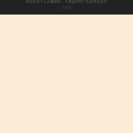
本站仅为个人兴趣爱好，不接盈利性广告及商业合作
小男孩