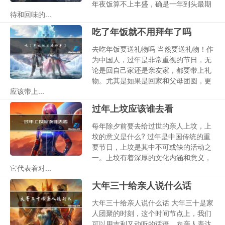
年夜饭算不上丰盛，确是一年到头最期
待和回味的...
吃了年饭就不用拜年了吗
去吃年饭要送礼物吗 当然要送礼物！作
为中国人，过年是非常重视的节日，无
论是回自己家还是亲友家，都要带上礼
物。尤其是如果是回家和父母团圆，更
应该带上...
过年上坟应该谁去看
每年除夕前要去给过世的亲人上坟，上
坟的意义是什么? 过年是中国传统的重
要节日，上坟是其中不可或缺的活动之
一。上坟有着深厚的文化内涵和意义，
它代表着对...
大年三十给亲人说什么话
大年三十给亲人说什么话 大年三十是家
人团聚的时刻，这个时间节点上，我们
可以用吉利又动听的话语，向亲人表达