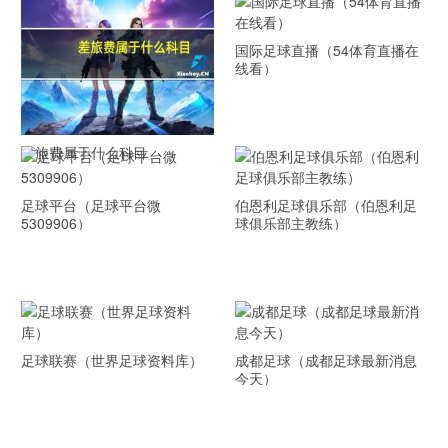
国际足球直播（54体育直播在
线看）
差旅费属于什么科目
足球平台（足球平台微
伯恩利足球俱乐部（伯恩利足
5309906）
球俱乐部主教练）
足球联赛（世界足球资料库）
成都足球（成都足球最新消息
今天）