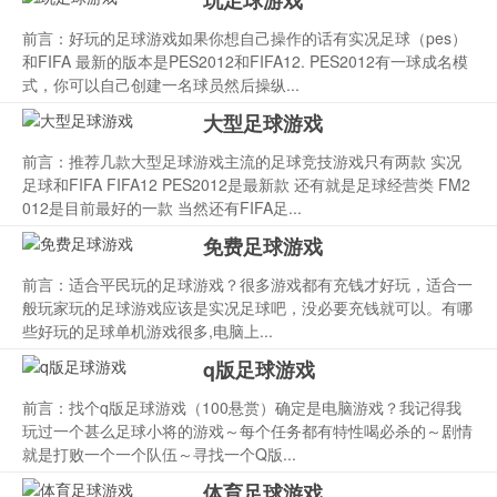
前言：好玩的足球游戏如果你想自己操作的话有实况足球（pes）
和FIFA 最新的版本是PES2012和FIFA12. PES2012有一球成名模
式，你可以自己创建一名球员然后操纵...
大型足球游戏
前言：推荐几款大型足球游戏主流的足球竞技游戏只有两款 实况
足球和FIFA FIFA12 PES2012是最新款 还有就是足球经营类 FM2
012是目前最好的一款 当然还有FIFA足...
免费足球游戏
前言：适合平民玩的足球游戏？很多游戏都有充钱才好玩，适合一
般玩家玩的足球游戏应该是实况足球吧，没必要充钱就可以。有哪
些好玩的足球单机游戏很多,电脑上...
q版足球游戏
前言：找个q版足球游戏（100悬赏）确定是电脑游戏？我记得我
玩过一个甚么足球小将的游戏～每个任务都有特性喝必杀的～剧情
就是打败一个一个队伍～寻找一个Q版...
体育足球游戏