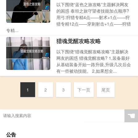
以下围绕“蓝色之旅攻略”主题解决网友
的困惑 泰坦之旅守望者技能加点顺序?
用弓:狩猎专精4点——射术+1点——狩
猎专精12点——穿刺射击+1点——狩猎
专精...
猎魂觉醒攻略攻略
以下围绕“猎魂觉醒攻略攻略”主题解决
网友的困惑 猎魂觉醒攻略? 1,装备最好
从基础装备开始一路升级,升级几次后会
有一些被动技能。 2,如果想全...
1
2
3
下一页
尾页
☚
公告