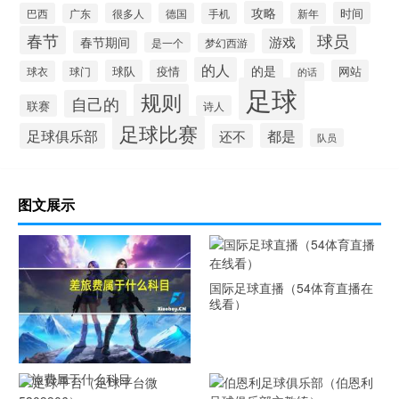
攻略
时间
巴西
很多人
德国
手机
新年
广东
春节
球员
游戏
春节期间
是一个
梦幻西游
的人
的是
球队
疫情
网站
球衣
球门
的话
足球
规则
自己的
联赛
诗人
足球比赛
足球俱乐部
都是
还不
队员
图文展示
国际足球直播（54体育直播在
线看）
差旅费属于什么科目