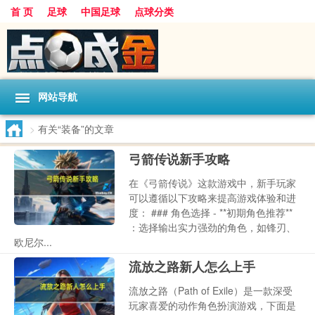
首 页
足球
中国足球
点球分类
网站导航
>
有关“装备”的文章
弓箭传说新手攻略
在《弓箭传说》这款游戏中，新手玩家
可以遵循以下攻略来提高游戏体验和进
度： ### 角色选择 - **初期角色推荐**
：选择输出实力强劲的角色，如锋刃、
欧尼尔...
流放之路新人怎么上手
流放之路（Path of Exile）是一款深受
玩家喜爱的动作角色扮演游戏，下面是