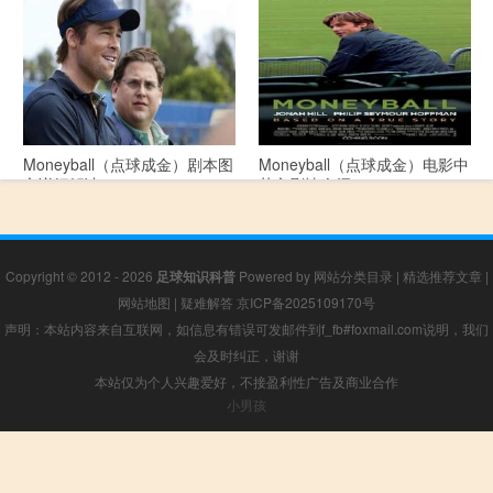
Moneyball（点球成金）剧本图
Moneyball（点球成金）电影中
文详细解读
英文剧情介绍
Copyright © 2012 - 2026
足球知识科普
Powered by
网站分类目录
|
精选推荐文章
|
网站地图
|
疑难解答
京ICP备2025109170号
声明：本站内容来自互联网，如信息有错误可发邮件到f_fb#foxmail.com说明，我们
会及时纠正，谢谢
本站仅为个人兴趣爱好，不接盈利性广告及商业合作
小男孩