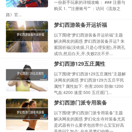
一份新手玩家的详细攻略： ### 注册与
购买 1. **注册账号** ：访问《流放之
路》官...
梦幻西游装备开运祈福
以下围绕“梦幻西游装备开运祈福”主题
解决网友的困惑 梦幻西游装备开运? 朱
紫国祈福(没依据,只是心理安慰),开两孔
成功,然后白天,开,失败2次不开...
梦幻西游129五庄属性
以下围绕“梦幻西游129五庄属性”主题解
决网友的困惑 梦幻西游129力五庄平民
属性? 属性如下: 伤害:2000 防御:1200
气血:4200 速度:500 五庄观门...
梦幻西游门派专用装备
以下围绕“梦幻西游门派专用装备”主题
解决网友的困惑 梦幻化生寺对装备尤其
是武器有什么要求包括带什么宝宝好高
手答问? 加点: 化生是梦幻中唯一...