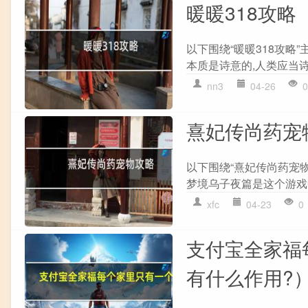
暖暖318攻略
以下围绕“暖暖318攻略
本质是诗意的,人类应当诗
nn3
04-26
0
熹妃传尚药宠
以下围绕“熹妃传尚药宠
梦境乌子夜篇是这个游戏中
xfc
04-23
0
支付宝全家福
有什么作用?