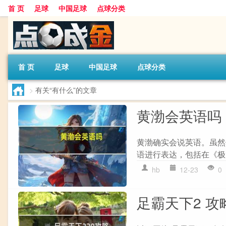
首 页
足球
中国足球
点球分类
首 页
足球
中国足球
点球分类
>
有关“有什么”的文章
黄渤会英语吗
黄渤确实会说英语。虽然
语进行表达，包括在《极
hb
12-23
0
足霸天下2 攻