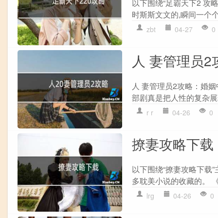
以下围绕“足霸天下2 攻
时斯斯文文的,瞬间一个个都
zbt
04-27
0
人 妻管理员2
人 妻管理员2攻略：婚姻
部剧真是把人性的复杂展现
r r
04-26
0
撩妻攻略下载
以下围绕“撩妻攻略下载”
多耽美小说的收藏的。 《天
lrg
04-26
0