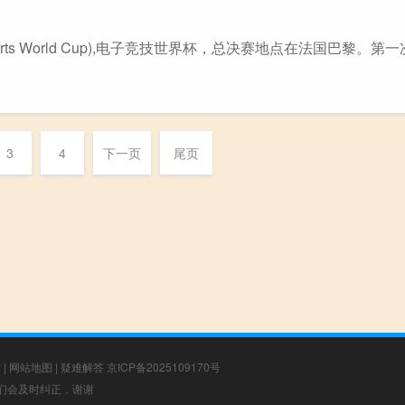
Sports World Cup),电子竞技世界杯，总决赛地点在法国巴黎。
3
4
下一页
尾页
章
|
网站地图
|
疑难解答
京ICP备2025109170号
，我们会及时纠正，谢谢