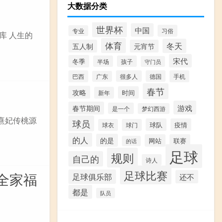
大数据分类
世界杯
中国
习俗
专业
库 人生的
体育
冬天
五人制
元宵节
宋代
冬季
半场
孩子
守门员
巴西
很多人
德国
手机
广东
春节
攻略
时间
新年
游戏
春节期间
是一个
梦幻西游
熹妃传桃源
球员
球队
疫情
球衣
球门
的人
的是
网站
联赛
的话
足球
规则
自己的
诗人
足球比赛
全家福
足球俱乐部
还不
都是
队员