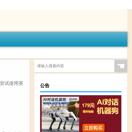
☚
尝试使用英
公告