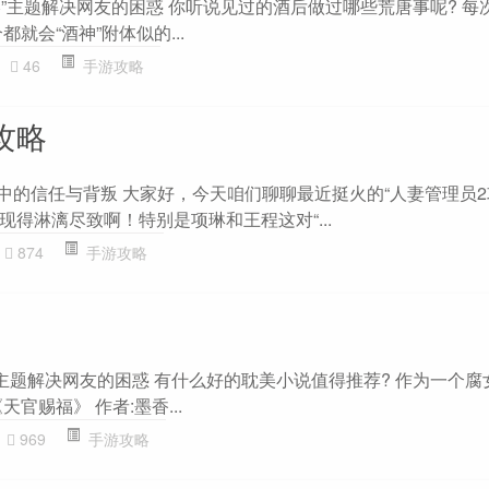
略”主题解决网友的困惑 你听说见过的酒后做过哪些荒唐事呢? 每
就会“酒神”附体似的...
46
手游攻略
攻略
中的信任与背叛 大家好，今天咱们聊聊最近挺火的“人妻管理员2
得淋漓尽致啊！特别是项琳和王程这对“...
874
手游攻略
主题解决网友的困惑 有什么好的耽美小说值得推荐? 作为一个腐
官赐福》 作者:墨香...
969
手游攻略