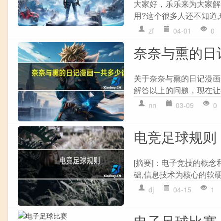
大家好，乐乐来为大家解
用?这个很多人还不知道,
zf
04-01
0
奈奈与熏的日
关于奈奈与熏的日记漫画
解答以上的问题，现在让我
nn
03-09
0
电竞足球规则
[摘要]：电子竞技的概念
础,信息技术为核心的软硬
dj
04-15
1