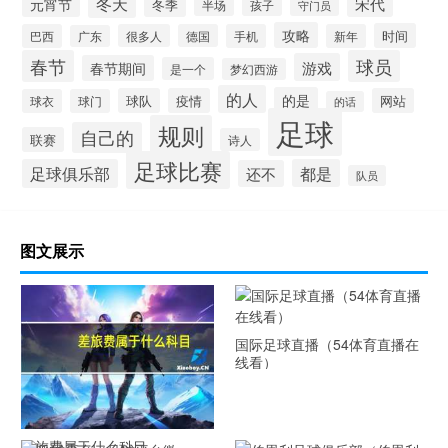
冬天
宋代
元宵节
冬季
半场
孩子
守门员
攻略
时间
巴西
很多人
德国
手机
新年
广东
春节
球员
游戏
春节期间
是一个
梦幻西游
的人
的是
球队
疫情
网站
球衣
球门
的话
足球
规则
自己的
联赛
诗人
足球比赛
足球俱乐部
都是
还不
队员
图文展示
国际足球直播（54体育直播在
线看）
差旅费属于什么科目