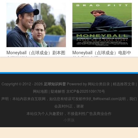
《大数据时代》 PDF文档下载
Moneyball（点球成金）剧本图
Moneyball（点球成金）电影中
文详细解读
英文剧情介绍
Copyright © 2012 - 2026
足球知识科普
Powered by
网站分类目录
|
精选推荐文章
|
网站地图
|
疑难解答
京ICP备2025109170号
声明：本站内容来自互联网，如信息有错误可发邮件到f_fb#foxmail.com说明，我们
会及时纠正，谢谢
本站仅为个人兴趣爱好，不接盈利性广告及商业合作
小男孩