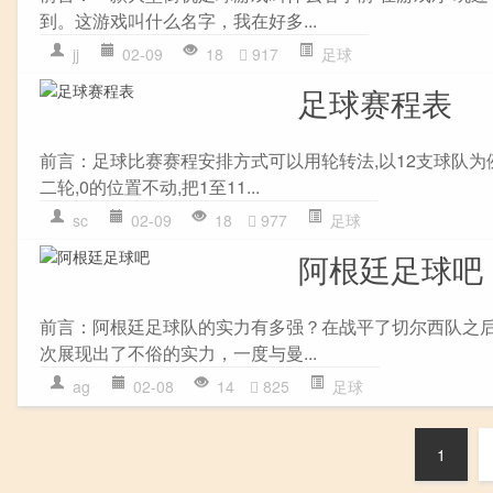
到。这游戏叫什么名字，我在好多...
jj
02-09
18
917
足球
足球赛程表
前言：足球比赛赛程安排方式可以用轮转法,以12支球队为例,将12只球队
二轮,0的位置不动,把1至11...
sc
02-09
18
977
足球
阿根廷足球吧
前言：阿根廷足球队的实力有多强？在战平了切尔西队之
次展现出了不俗的实力，一度与曼...
ag
02-08
14
825
足球
1