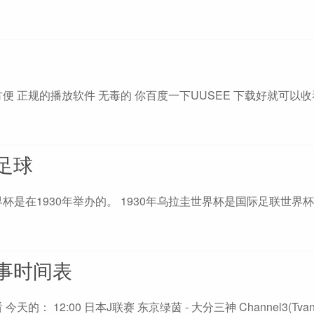
便 正规的播放软件 无毒的 你百度一下UUSEE 下载好就可以
足球
是在1930年举办的。 1930年乌拉圭世界杯是国际足联世界
事时间表
:00 日本J联赛 东京绿茵 - 大分三神 Channel3(Tvants)