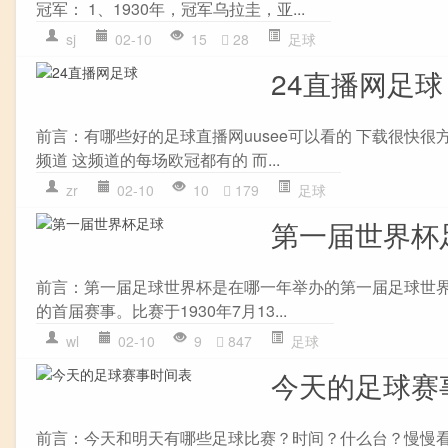
冠军： 1、1930年，冠军乌拉圭，亚...
sj
02-10
15
28
足球
24直播网足球
前言：有哪些好的足球直播网uusee可以看的 下载很快很方
频道 这频道的每场欧冠都有的 而...
zr
02-10
10
179
足球
第一届世界杯
前言：第一届足球世界杯是在哪一年举办的第一届足球世界杯
的首届赛事。比赛于1930年7月13...
wl
02-10
9
847
足球
今天的足球赛
前言：今天和明天有哪些足球比赛？时间？什么台？慢慢看 今天的： 12