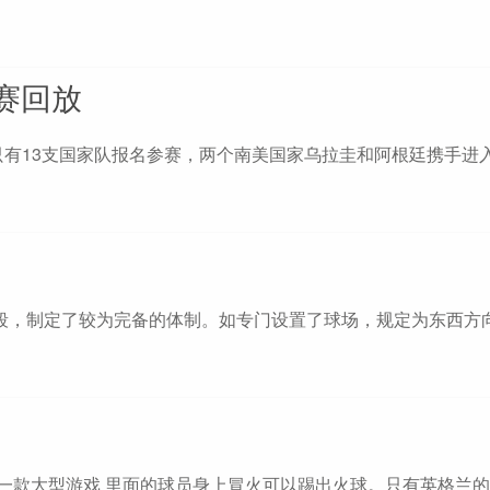
赛回放
有13支国家队报名参赛，两个南美国家乌拉圭和阿根廷携手进
段，制定了较为完备的体制。如专门设置了球场，规定为东西方
过一款大型游戏 里面的球员身上冒火可以踢出火球。只有英格兰