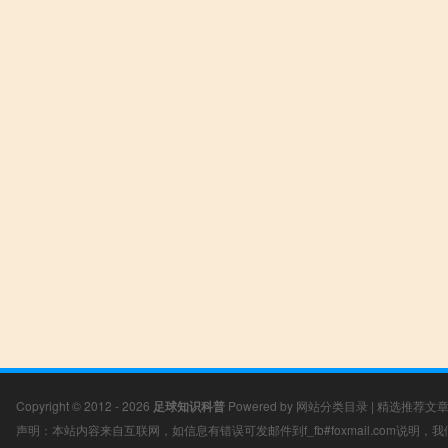
Copyright © 2012 - 2026
足球知识科普
Powered by
网站分类目录
|
精选推荐文
声明：本站内容来自互联网，如信息有错误可发邮件到f_fb#foxmail.com说明