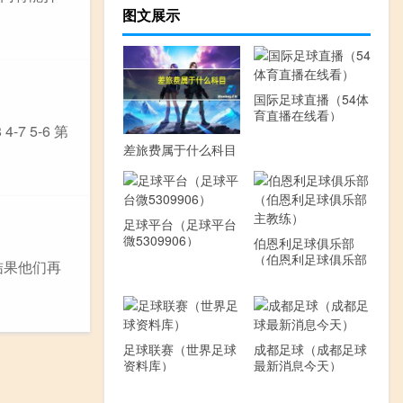
图文展示
国际足球直播（54体
育直播在线看）
7 5-6 第
差旅费属于什么科目
足球平台（足球平台
微5309906）
伯恩利足球俱乐部
（伯恩利足球俱乐部
结果他们再
主教练）
足球联赛（世界足球
成都足球（成都足球
资料库）
最新消息今天）