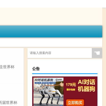
☚
拉圭世界杯
公告
？历届世界杯