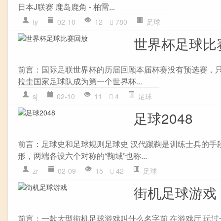
日本J联赛 鹿岛鹿角 - 柏雷...
ty
02-10
12
780
足球
世界杯足球比
前言：国际足联世界杯的历届回顾本届杯赛没有预选赛，只
拉圭国家足球队成为第一个世界杯...
sj
02-10
11
4
足球
足球2048
前言：足球史和足球规则足球史 汉代蹴鞠是训练士兵的手
形，两端各设六个对称的“鞠域”也称...
zr
02-09
15
42
足球
街机足球游戏
前言：一款大型街机足球游戏叫什么名字前 在游戏厅 玩