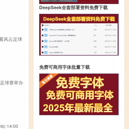
DeepSeek全套部署资料免费下载
收看风云足球
免费可商用字体批量下载
杯足球赛举办
 14:00