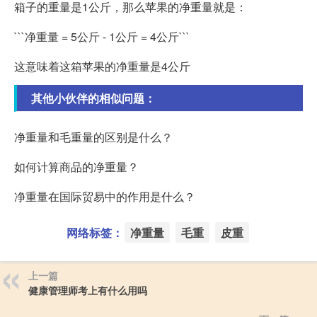
箱子的重量是1公斤，那么苹果的净重量就是：
```净重量 = 5公斤 - 1公斤 = 4公斤```
这意味着这箱苹果的净重量是4公斤
其他小伙伴的相似问题：
净重量和毛重量的区别是什么？
如何计算商品的净重量？
净重量在国际贸易中的作用是什么？
网络标签：
净重量
毛重
皮重
上一篇
健康管理师考上有什么用吗