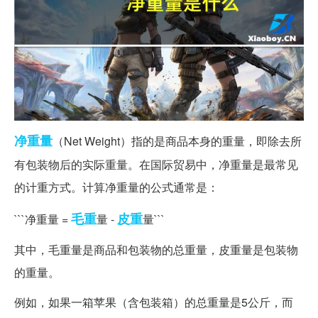
净重量
（Net Weight）指的是商品本身的重量，即除去所
有包装物后的实际重量。在国际贸易中，净重量是最常见
的计重方式。计算净重量的公式通常是：
毛重
皮重
```净重量 =
量 -
量```
其中，毛重量是商品和包装物的总重量，皮重量是包装物
的重量。
例如，如果一箱苹果（含包装箱）的总重量是5公斤，而