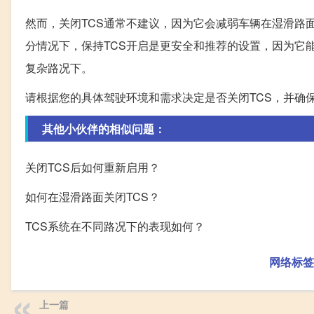
然而，关闭TCS通常不建议，因为它会减弱车辆在湿滑路
分情况下，保持TCS开启是更安全和推荐的设置，因为它
复杂路况下。
请根据您的具体驾驶环境和需求决定是否关闭TCS，并确
其他小伙伴的相似问题：
关闭TCS后如何重新启用？
如何在湿滑路面关闭TCS？
TCS系统在不同路况下的表现如何？
网络标签
上一篇