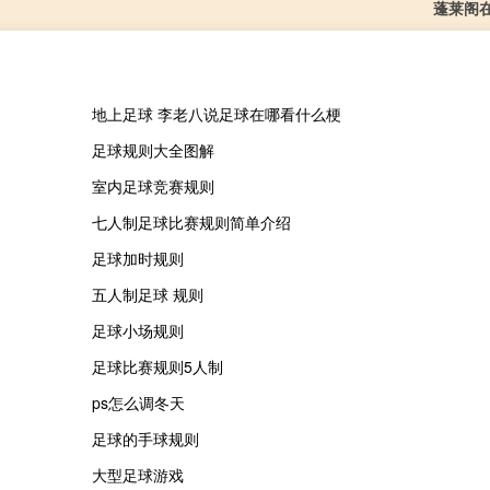
蓬莱阁
地上足球 李老八说足球在哪看什么梗
足球规则大全图解
室内足球竞赛规则
七人制足球比赛规则简单介绍
足球加时规则
五人制足球 规则
足球小场规则
足球比赛规则5人制
ps怎么调冬天
足球的手球规则
大型足球游戏