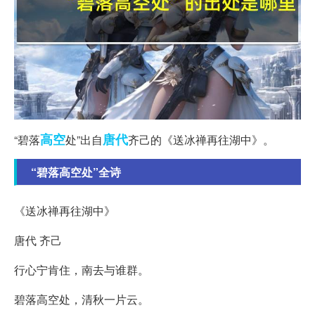
高空
唐代
“碧落
处”出自
齐己的《送冰禅再往湖中》。
“碧落高空处”全诗
《送冰禅再往湖中》
唐代 齐己
行心宁肯住，南去与谁群。
碧落高空处，清秋一片云。