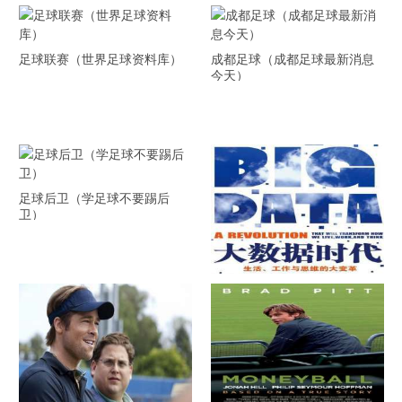
足球联赛（世界足球资料库）
成都足球（成都足球最新消息
今天）
足球后卫（学足球不要踢后
卫）
《大数据时代》 PDF文档下载