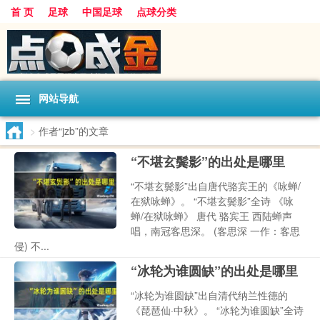
首 页
足球
中国足球
点球分类
网站导航
>
作者“jzb”的文章
“不堪玄鬓影”的出处是哪里
“不堪玄鬓影”出自唐代骆宾王的《咏蝉/
在狱咏蝉》。 “不堪玄鬓影”全诗 《咏
蝉/在狱咏蝉》 唐代 骆宾王 西陆蝉声
唱，南冠客思深。 (客思深 一作：客思
侵) 不...
“冰轮为谁圆缺”的出处是哪里
“冰轮为谁圆缺”出自清代纳兰性德的
《琵琶仙·中秋》。 “冰轮为谁圆缺”全诗