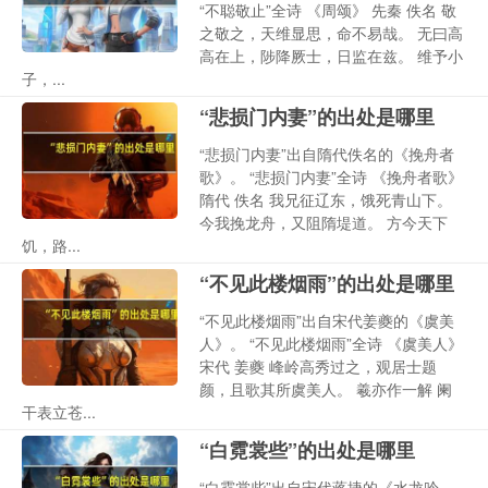
“不聪敬止”全诗 《周颂》 先秦 佚名 敬
之敬之，天维显思，命不易哉。 无曰高
高在上，陟降厥士，日监在兹。 维予小
子，...
“悲损门内妻”的出处是哪里
“悲损门内妻”出自隋代佚名的《挽舟者
歌》。 “悲损门内妻”全诗 《挽舟者歌》
隋代 佚名 我兄征辽东，饿死青山下。
今我挽龙舟，又阻隋堤道。 方今天下
饥，路...
“不见此楼烟雨”的出处是哪里
“不见此楼烟雨”出自宋代姜夔的《虞美
人》。 “不见此楼烟雨”全诗 《虞美人》
宋代 姜夔 峰岭高秀过之，观居士题
颜，且歌其所虞美人。 羲亦作一解 阑
干表立苍...
“白霓裳些”的出处是哪里
“白霓裳些”出自宋代蒋捷的《水龙吟