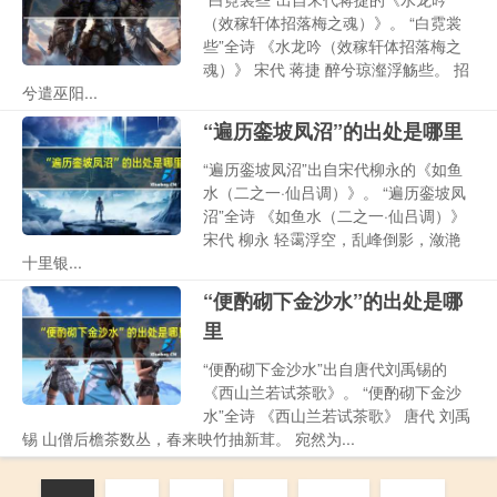
（效稼轩体招落梅之魂）》。 “白霓裳
些”全诗 《水龙吟（效稼轩体招落梅之
魂）》 宋代 蒋捷 醉兮琼瀣浮觞些。 招
兮遣巫阳...
“遍历銮坡凤沼”的出处是哪里
“遍历銮坡凤沼”出自宋代柳永的《如鱼
水（二之一·仙吕调）》。 “遍历銮坡凤
沼”全诗 《如鱼水（二之一·仙吕调）》
宋代 柳永 轻霭浮空，乱峰倒影，潋滟
十里银...
“便酌砌下金沙水”的出处是哪
里
“便酌砌下金沙水”出自唐代刘禹锡的
《西山兰若试茶歌》。 “便酌砌下金沙
水”全诗 《西山兰若试茶歌》 唐代 刘禹
锡 山僧后檐茶数丛，春来映竹抽新茸。 宛然为...