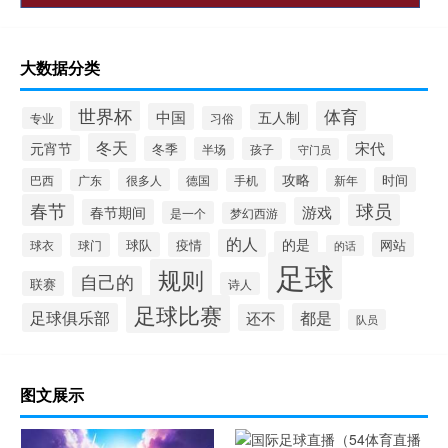
大数据分类
世界杯
体育
中国
五人制
习俗
专业
冬天
宋代
元宵节
冬季
半场
孩子
守门员
攻略
时间
巴西
很多人
德国
手机
新年
广东
春节
球员
游戏
春节期间
是一个
梦幻西游
的人
的是
球队
疫情
网站
球衣
球门
的话
足球
规则
自己的
联赛
诗人
足球比赛
足球俱乐部
都是
还不
队员
图文展示