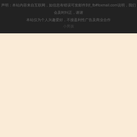
声明：本站内容来自互联网，如信息有错误可发邮件到f_fb#foxmail.com说明，我们
会及时纠正，谢谢
本站仅为个人兴趣爱好，不接盈利性广告及商业合作
小男孩