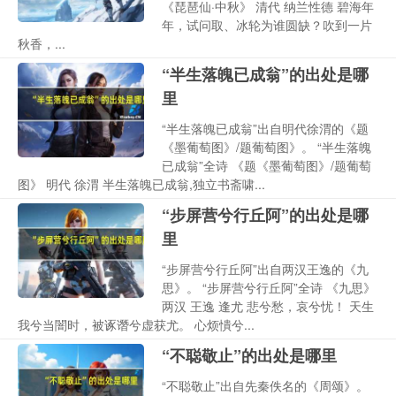
《琵琶仙·中秋》 清代 纳兰性德 碧海年
年，试问取、冰轮为谁圆缺？吹到一片
秋香，...
“半生落魄已成翁”的出处是哪
里
“半生落魄已成翁”出自明代徐渭的《题
《墨葡萄图》/题葡萄图》。 “半生落魄
已成翁”全诗 《题《墨葡萄图》/题葡萄
图》 明代 徐渭 半生落魄已成翁,独立书斋啸...
“步屏营兮行丘阿”的出处是哪
里
“步屏营兮行丘阿”出自两汉王逸的《九
思》。 “步屏营兮行丘阿”全诗 《九思》
两汉 王逸 逢尤 悲兮愁，哀兮忧！ 天生
我兮当闇时，被诼谮兮虚获尤。 心烦憒兮...
“不聪敬止”的出处是哪里
“不聪敬止”出自先秦佚名的《周颂》。