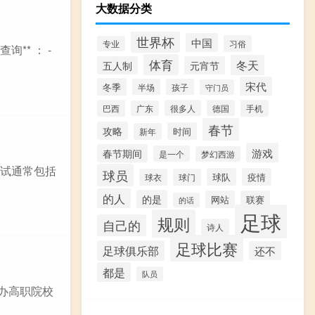
大数据分类
世界杯
中国
习俗
专业
** ： -
体育
冬天
五人制
元宵节
宋代
冬季
半场
孩子
守门员
巴西
很多人
德国
手机
广东
春节
攻略
时间
新年
游戏
春节期间
是一个
梦幻西游
面试通常包括
球员
球队
疫情
球衣
球门
的人
的是
网站
联赛
的话
足球
规则
自己的
诗人
足球比赛
足球俱乐部
还不
都是
队员
办高职院校