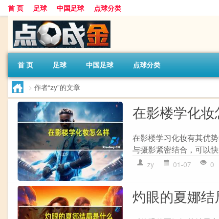
首 页
足球
中国足球
点球分类
首 页
足球
中国足球
点球分类
>
作者“zy”的文章
在影楼学化妆
在影楼学习化妆有其优势和劣
与摄影紧密结合，可以快速获得
zy
01-07
0
灼眼的夏娜结