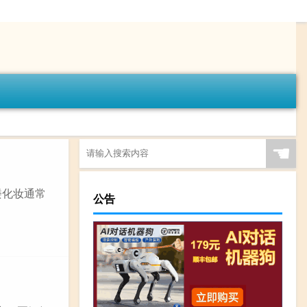
☚
影楼化妆通常
公告