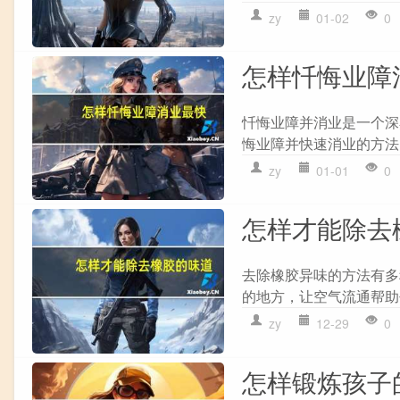
zy
01-02
0
怎样忏悔业障
忏悔业障并消业是一个深
悔业障并快速消业的方法： 1.
zy
01-01
0
怎样才能除去
去除橡胶异味的方法有多种，
的地方，让空气流通帮助去除异味
zy
12-29
0
怎样锻炼孩子