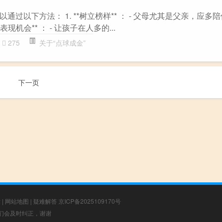
过以下方法： 1. **树立榜样** ： - 父母尤其是父亲，应多
表现机会** ： - 让孩子在人多的...
275
关于“点球成金”
下一页
章
|
网站地图
|
疑难解答
京ICP备2025109170号
，我们会及时纠正，谢谢