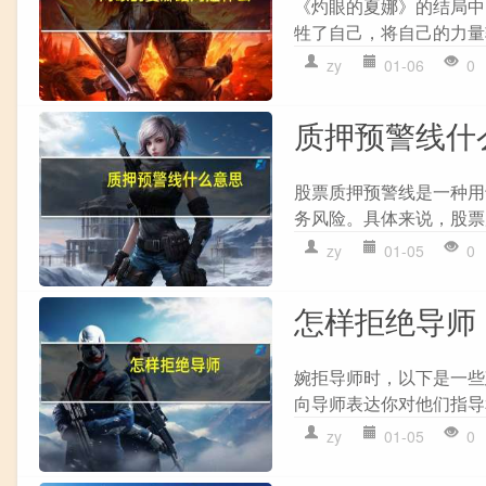
《灼眼的夏娜》的结局中
牲了自己，将自己的力量转
zy
01-06
0
质押预警线什
股票质押预警线是一种用
务风险。具体来说，股票
zy
01-05
0
怎样拒绝导师
婉拒导师时，以下是一些建议
向导师表达你对他们指导和支
zy
01-05
0