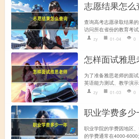
志愿结果怎么
查询高考志愿录取结果的方
访问所在省份的教育考试院
zy
01-04
0
怎样面试雅思
为了准备雅思老师的面试，
英语能力测试、教学演示、
zy
01-03
0
职业学费多少
职业学院的学费因地区、
的学费通常在4000-600