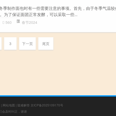
 冬季制作面包时有一些需要注意的事项。首先，由于冬季气温较
。为了保证面团正常发酵，可以采取一些...
560
春节2024
3
下一页
尾页
章
|
网站地图
|
疑难解答
京ICP备2025109170号
，我们会及时纠正，谢谢