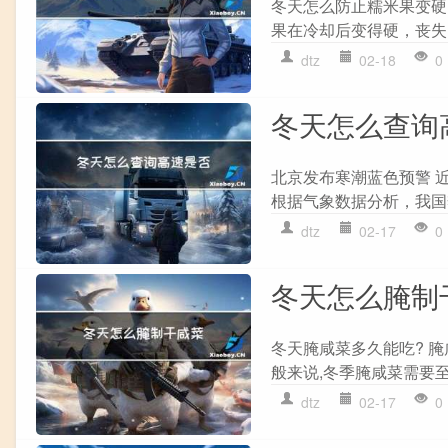
冬天怎么防止糯米果变硬
果在冷却后变得硬，丧失
dtz
02-18
0
冬天怎么查询
北京发布寒潮蓝色预警 
根据气象数据分析，我国
dtz
02-17
0
冬天怎么腌制
冬天腌咸菜多久能吃? 
般来说,冬季腌咸菜需要至
dtz
02-17
0