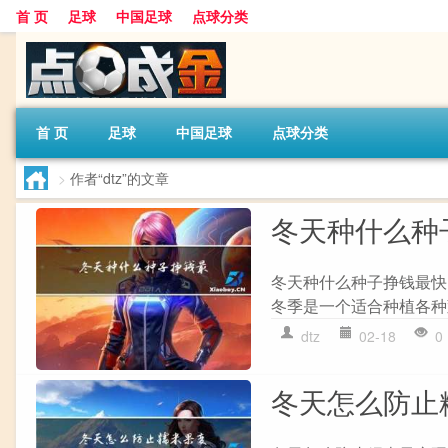
首 页
足球
中国足球
点球分类
首 页
足球
中国足球
点球分类
>
作者“dtz”的文章
冬天种什么种
冬天种什么种子挣钱最快
冬季是一个适合种植各种
dtz
02-18
0
冬天怎么防止