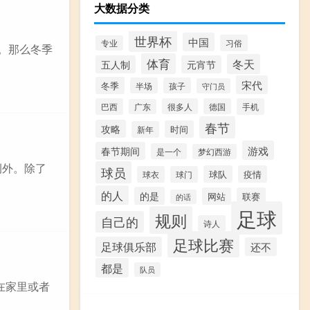
大数据分类
世界杯
中国
习俗
专业
。那么冬季
体育
冬天
五人制
元宵节
宋代
冬季
半场
孩子
守门员
巴西
很多人
德国
手机
广东
春节
攻略
时间
新年
游戏
春节期间
是一个
梦幻西游
例外。除了
球员
球队
疫情
球衣
球门
的人
的是
网站
联赛
的话
足球
规则
自己的
诗人
足球比赛
足球俱乐部
还不
都是
队员
在家里或者