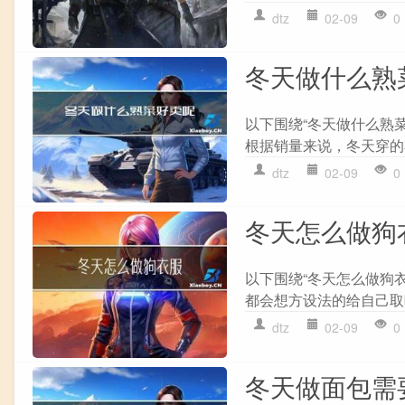
dtz
02-09
0
冬天做什么熟
以下围绕“冬天做什么熟
根据销量来说，冬天穿的
dtz
02-09
0
冬天怎么做狗
以下围绕“冬天怎么做狗
都会想方设法的给自己取
dtz
02-09
0
冬天做面包需