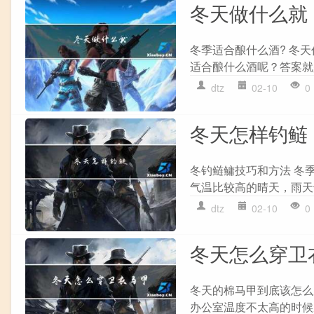
冬天做什么就
冬季适合酿什么酒? 冬
适合酿什么酒呢？答案就
dtz
02-10
0
冬天怎样钓鲢
冬钓鲢鳙技巧和方法 冬
气温比较高的晴天，雨天
dtz
02-10
0
冬天怎么穿卫
冬天的棉马甲到底该怎么
办公室温度不太高的时候穿