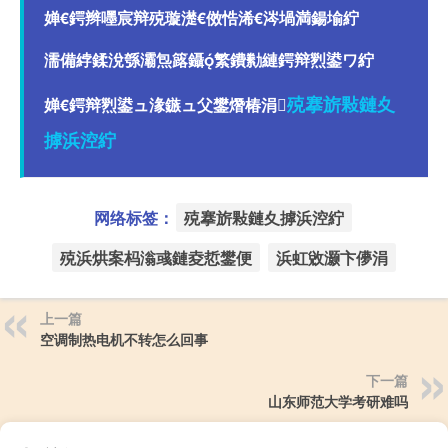
婵€鍔辫嚜宸辩殑璇濋€傚悎浠€涔堝満鍚堬紵
濡備綍鍒涗綔灞炰簬鑷繁鐨勬縺鍔辩煭鍙ワ紵
殑搴旂敤鏈夊
婵€鍔辩煭鍙ュ湪鏃ュ父鐢熸椿涓
摢浜涳紵
网络标签：
殑搴旂敤鏈夊摢浜涳紵
殑浜烘案杩滃彧鏈夌悊鐢便
浜虹敓灏卞儚涓
上一篇
空调制热电机不转怎么回事
下一篇
山东师范大学考研难吗