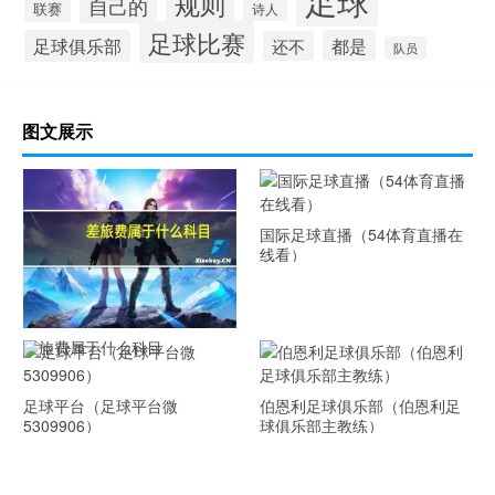
规则
自己的
联赛
诗人
足球比赛
足球俱乐部
都是
还不
队员
图文展示
国际足球直播（54体育直播在
线看）
差旅费属于什么科目
足球平台（足球平台微
伯恩利足球俱乐部（伯恩利足
5309906）
球俱乐部主教练）