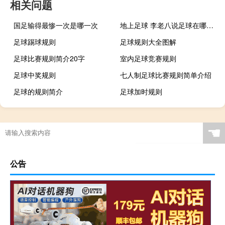
相关问题
国足输得最惨一次是哪一次
地上足球 李老八说足球在哪看什么梗
足球踢球规则
足球规则大全图解
足球比赛规则简介20字
室内足球竞赛规则
足球中奖规则
七人制足球比赛规则简单介绍
足球的规则简介
足球加时规则
踢足球的比赛规则
五人制足球 规则
最新足球规则
足球小场规则
☚
踢足球的规则全部规则
足球比赛规则5人制
足球规则详解
儿童足球比赛
公告
骨密度多大年龄测定
春节买车还是新车划算呢
大学新生见面会是什么
银潮足球俱乐部
“自要辒凉费鲍鱼”的出处是哪里
动画工作室物语攻略
5人制和7人制足球规则
生活中最常用的生活用品有哪些