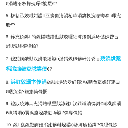
€涓嶆湇杈撶殑琛€娑层€?
5. 椤藉己姣呭姏鍙互寰佹湇涓栫晫涓婁换浣曚竴搴ч珮宄
般€?
6. 鍗充娇鏄笉鎴愮啛鐨勫皾璇曪紝涔熻儨浜庤儙姝昏吂
涓殑绛栫暐銆?
殑浜烘案
7. 鎴愬姛鐨勪汉姘歌繙鍙湁鍔炴硶锛屽け璐ョ
杩滃彧鏈夌悊鐢便
€?
浜虹敓灏卞儚涓
8.
€鍦烘垬浜夛紝鑳滆€呬负鐜嬶紝璐ヨ
€呬负瀵?鈿旓笍馃憫
9. 鎴戠殑姊︽兂涓嶆槸璺戝湪鍒汉鍓嶉潰锛岃€屾槸鍒涢
€犱竴涓睘浜庢垜鐨勮垶鍙?馃専馃帳
10. 鍒窡鎴戣皥娼滃姏锛屾垜鍙湪涔庣粨鏋?馃殌馃捈