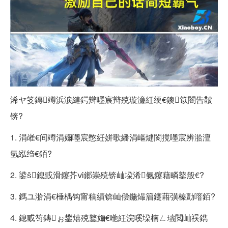
浠ヤ笅鏄竴浜涙縺鍔辫嚜宸辩殑璇濓紝绠€鐭笖闇告皵
锛?
1. 涓嶉€间竴涓嬭嚜宸憋紝姘歌繙涓嶇煡閬撹嚜宸辨湁澶
氫紭绉€銆?
2. 鍙鎴戜滑鑳芥ⅵ鎯崇殑锛屾垜浠氨鑳藉疄鐜般€?
3. 鎷ユ湁涓€棰楀钩甯稿績锛屾偿鍦熶篃鑳藉彉榛勯噾銆?
4. 鎴戜笉鏄ぉ鐢熺殑鐜嬭€咃紝浣嗘垜楠ㄥ瓙閲屾祦鐫