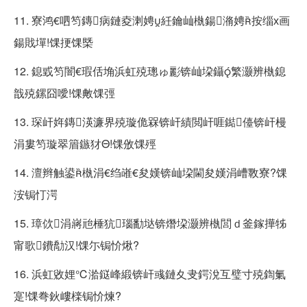
11. 寮鸿€呬笉鏄病鏈夌溂娉紝鑰屾槸鍚潃娉按缁х画
鍚戝墠!馃挭馃槩
12. 鎴戜笉闇€瑕佸埆浜虹殑璁ゅ彲锛屾垜鑷繁灏辨槸鎴
戠殑鏍囧噯!馃敟馃弳
13. 琛屽姩鏄渶濂界殑璇佹槑锛屽績閲屽啀鐑儓锛屽槾
涓婁笉璇翠篃鏃犲Θ!馃攽馃殌
14. 澶辫触鍙槸涓€绉嶉€夋嫨锛屾垜閫夋嫨涓嶆斁寮?馃
洝锔忊湂
15. 璋佽涓嶈兘棰犺瑙勫垯锛熸垜灏辨槸閭ｄ釜鎵撶牬
甯歌鐨勪汉!馃尓锔忦煍?
16. 浜虹敓娌℃湁鎹峰緞锛屽彧鏈夊叏鍔涗互璧寸殑鍧氭
寔!馃弮鈥嶁檪锔忦煉?