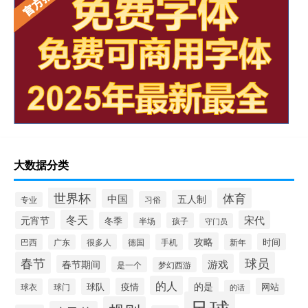
大数据分类
世界杯
体育
中国
五人制
习俗
专业
冬天
宋代
元宵节
冬季
半场
孩子
守门员
攻略
时间
巴西
很多人
德国
手机
新年
广东
春节
球员
游戏
春节期间
是一个
梦幻西游
的人
的是
球队
疫情
网站
球衣
球门
的话
足球