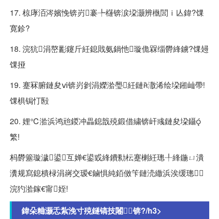
17. 椋庨洦涔嬪悗锛岃褰╄櫣锛涙垜灏辨槸閭ｉ亾鍏?馃
寛鉁?
18. 浣犺涓嶅彲鑳斤紝鎴戝氨鍋忚璇佹槑缁欎綘鐪?馃攳
馃挜
19. 蹇冧腑鏈夋ⅵ锛岃剼涓嬫湁璺紝鏈潵浠绘垜鎺屾帶!
馃椇锔忊殹
20. 娌℃湁浜鸿兘鍐冲畾鎴戠殑鍛借繍锛屽彧鏈夋垜鑷
繁!
杩欎簺璇濊鍙互婵€鍙戜綘鐨勬枟蹇楋紝璁╀綘鍦ㄩ潰
瀵规寫鎴樻椂涓嶈交瑷€鏀惧純銆傚笇鏈涜繖浜涘缓璁
浣犳湁鎵€甯姪!
鍏朵粬灏忎紮浼寸殑鐩镐技闂锛?/h3>