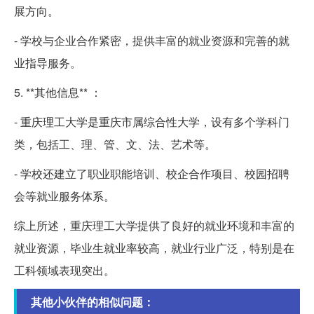
展方向。
- 学校与企业合作紧密，提供丰富的就业资源和完善的就
业指导服务。
5. **其他信息** ：
- 重庆理工大学是重庆市属综合性大学，设有多个学科门
类，包括工、理、管、文、法、艺术等。
- 学校还建立了职业职能培训、校企合作项目、校园招聘
会等就业服务体系。
综上所述，重庆理工大学提供了良好的就业环境和丰富的
就业资源，毕业生就业率较高，就业行业广泛，特别是在
工科领域表现突出。
其他小伙伴的相似问题：