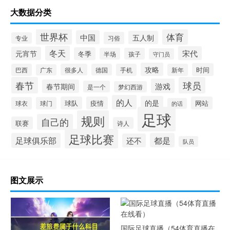
大数据分类
世界杯
体育
中国
五人制
习俗
专业
冬天
宋代
元宵节
冬季
半场
孩子
守门员
攻略
时间
巴西
很多人
德国
手机
新年
广东
春节
球员
游戏
春节期间
是一个
梦幻西游
的人
的是
球队
疫情
网站
球衣
球门
的话
足球
规则
自己的
联赛
诗人
足球比赛
足球俱乐部
都是
还不
队员
图文展示
国际足球直播（54体育直播在