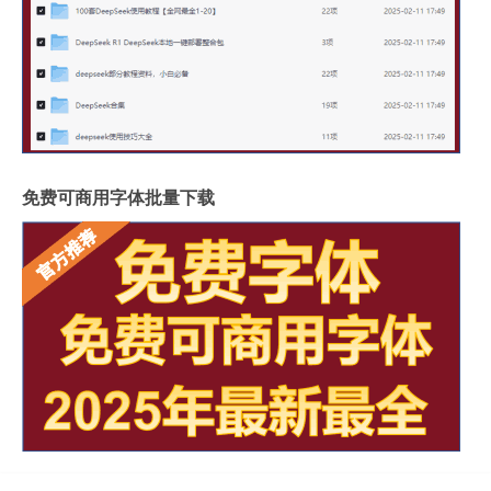
免费可商用字体批量下载