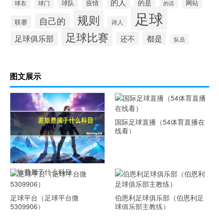
的人
的是
球队
疫情
网站
球衣
球门
的话
足球
规则
自己的
联赛
诗人
足球比赛
足球俱乐部
都是
还不
队员
图文展示
国际足球直播（54体育直播在
线看）
差旅费属于什么科目
足球平台（足球平台微
伯恩利足球俱乐部（伯恩利足
5309906）
球俱乐部主教练）