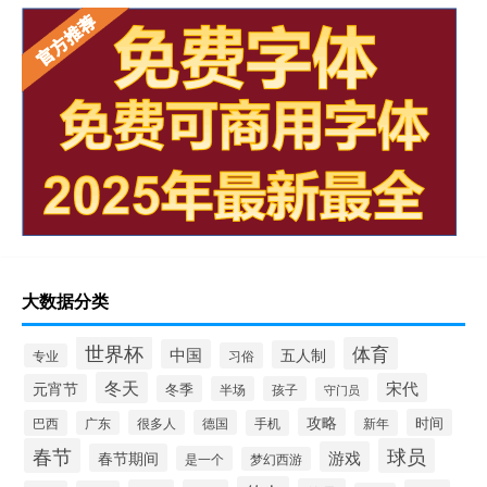
大数据分类
世界杯
体育
中国
五人制
习俗
专业
冬天
宋代
元宵节
冬季
半场
孩子
守门员
攻略
时间
巴西
很多人
德国
手机
新年
广东
春节
球员
游戏
春节期间
是一个
梦幻西游