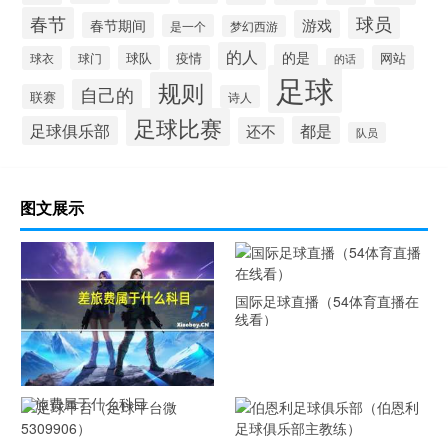
春节
球员
游戏
春节期间
是一个
梦幻西游
的人
的是
球队
疫情
网站
球衣
球门
的话
足球
规则
自己的
联赛
诗人
足球比赛
足球俱乐部
都是
还不
队员
图文展示
国际足球直播（54体育直播在
线看）
差旅费属于什么科目