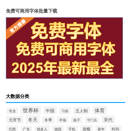
免费可商用字体批量下载
大数据分类
世界杯
体育
中国
五人制
习俗
专业
冬天
宋代
元宵节
冬季
半场
孩子
守门员
攻略
时间
巴西
很多人
德国
手机
新年
广东