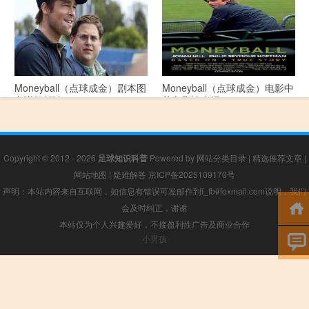
Moneyball（点球成金）剧本图
Moneyball（点球成金）电影中
文详细解读
英文剧情介绍
Copyright © 2012 - 2026
足球知识科普
Powered by
网站分类目录
|
精选推荐文章
|
网站地图
|
疑难解答
京ICP备2025109170号
声明：本站内容来自互联网，如信息有错误可发邮件到f_fb#foxmail.com说明，我们
会及时纠正，谢谢
本站仅为个人兴趣爱好，不接盈利性广告及商业合作
小男孩