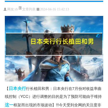
文章列表
网友:
rb
2024-04-16 15:42:13
日本
央行
【
行长植田和男：日本央行在7月份对收益率曲
线控制（YCC）进行调整的目的是为了预防可能由于维持
这一
框架而出现的市场波动】!!!今天受到全网的关注度非