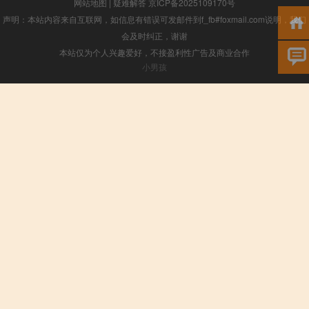
网站地图
|
疑难解答
京ICP备2025109170号
声明：本站内容来自互联网，如信息有错误可发邮件到f_fb#foxmail.com说明，我们
会及时纠正，谢谢
本站仅为个人兴趣爱好，不接盈利性广告及商业合作
小男孩