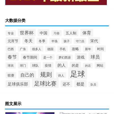
大数据分类
世界杯
体育
中国
五人制
习俗
专业
冬天
宋代
元宵节
冬季
半场
孩子
守门员
攻略
时间
巴西
很多人
德国
手机
新年
广东
春节
球员
游戏
春节期间
是一个
梦幻西游
的人
的是
球队
疫情
网站
球衣
球门
的话
足球
规则
自己的
联赛
诗人
足球比赛
足球俱乐部
都是
还不
队员
图文展示