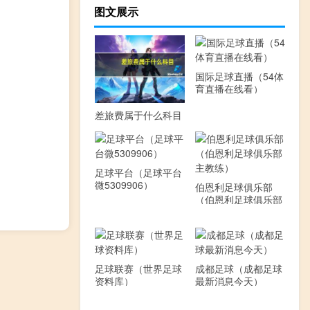
图文展示
国际足球直播（54体
育直播在线看）
差旅费属于什么科目
足球平台（足球平台
微5309906）
伯恩利足球俱乐部
（伯恩利足球俱乐部
主教练）
足球联赛（世界足球
成都足球（成都足球
资料库）
最新消息今天）