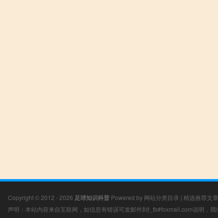
Copyright © 2012 - 2026
足球知识科普
Powered by
网站分类目录
|
精选推荐文
声明：本站内容来自互联网，如信息有错误可发邮件到f_fb#foxmail.com说明