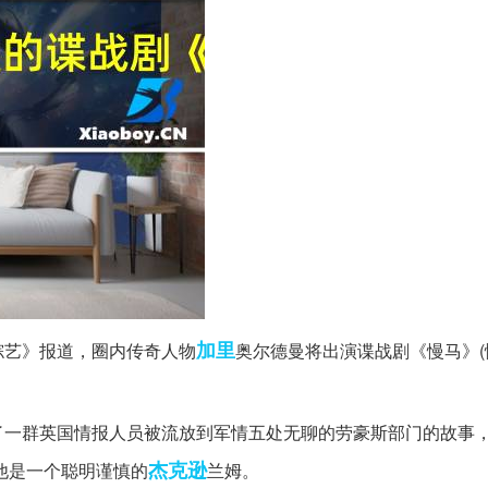
加里
综艺》报道，圈内传奇人物
奥尔德曼将出演谍战剧《慢马》(
了一群英国情报人员被流放到军情五处无聊的劳豪斯部门的故事
杰克逊
他是一个聪明谨慎的
兰姆。