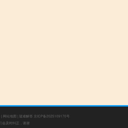
章
|
网站地图
|
疑难解答
京ICP备2025109170号
，我们会及时纠正，谢谢