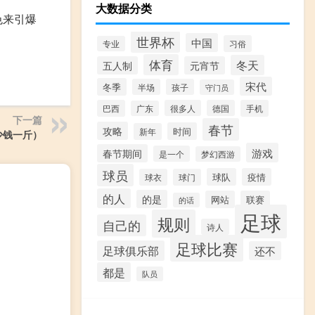
大数据分类
色来引爆
世界杯
中国
习俗
专业
体育
冬天
五人制
元宵节
宋代
冬季
半场
孩子
守门员
巴西
很多人
德国
手机
广东
下一篇
春节
攻略
时间
新年
少钱一斤）
游戏
春节期间
是一个
梦幻西游
球员
球队
疫情
球衣
球门
的人
的是
网站
联赛
的话
足球
规则
自己的
诗人
足球比赛
足球俱乐部
还不
都是
队员