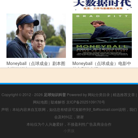
《大数据时代》 PDF文档下载
Moneyball（点球成金）剧本图
Moneyball（点球成金）电影中
文详细解读
英文剧情介绍
Copyright © 2012 - 2026
足球知识科普
Powered by
网站分类目录
|
精选推荐文章
|
网站地图
|
疑难解答
京ICP备2025109170号
声明：本站内容来自互联网，如信息有错误可发邮件到f_fb#foxmail.com说明，我们
会及时纠正，谢谢
本站仅为个人兴趣爱好，不接盈利性广告及商业合作
小男孩