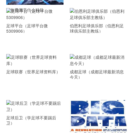
差旅费属于什么科目
足球平台（足球平台微
伯恩利足球俱乐部（伯恩利足
5309906）
球俱乐部主教练）
足球联赛（世界足球资料库）
成都足球（成都足球最新消息
今天）
足球后卫（学足球不要踢后
卫）