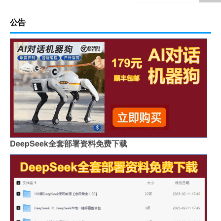
公告
DeepSeek全套部署资料免费下载