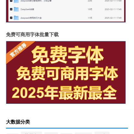
免费可商用字体批量下载
大数据分类