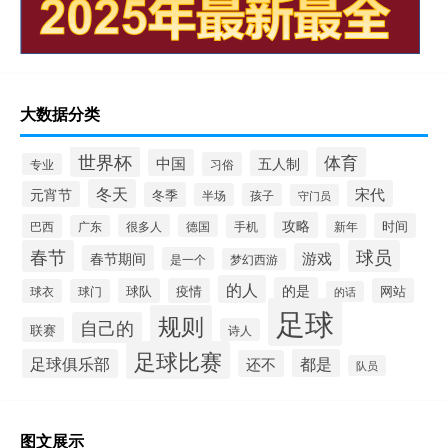
大数据分类
世界杯
体育
中国
五人制
习俗
专业
冬天
宋代
元宵节
冬季
半场
孩子
守门员
攻略
时间
巴西
很多人
德国
手机
新年
广东
春节
球员
游戏
春节期间
是一个
梦幻西游
的人
的是
球队
疫情
网站
球衣
球门
的话
足球
规则
自己的
联赛
诗人
足球比赛
足球俱乐部
都是
还不
队员
图文展示