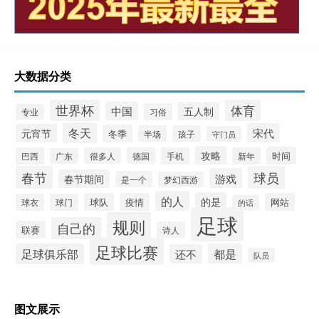
大数据分类
世界杯
体育
中国
五人制
习俗
专业
冬天
宋代
元宵节
冬季
半场
孩子
守门员
攻略
时间
巴西
很多人
德国
手机
新年
广东
春节
球员
游戏
春节期间
是一个
梦幻西游
的人
的是
球队
疫情
网站
球衣
球门
的话
足球
规则
自己的
联赛
诗人
足球比赛
足球俱乐部
都是
还不
队员
图文展示