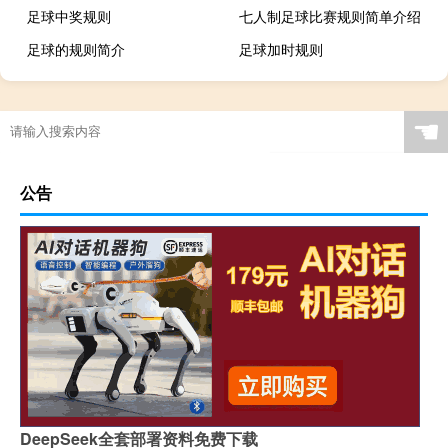
足球中奖规则
七人制足球比赛规则简单介绍
足球的规则简介
足球加时规则
踢足球的比赛规则
五人制足球 规则
最新足球规则
足球小场规则
☚
踢足球的规则全部规则
足球比赛规则5人制
足球规则详解
陕汽两工厂入选国家级智能制造示范工厂
公告
“风动珠帘不卷”的出处是哪里
足球锻炼
2020013期双色球开机号（2020013期双色球开奖结果）
交通事故责任认定书内容有哪些
特拉维斯·帕斯特拉纳的新款GymkhanaSubaru被誉为有史以来最狂野的WRXSTI汽车
双眼皮适合多大年龄做
7人制足球门
南昌大学邮政编码
过节了有谁要一起过年
DeepSeek全套部署资料免费下载