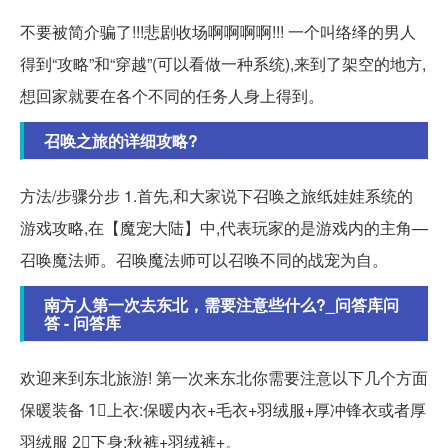
不要被简介骗了!!!悲剧收场啊啊啊啊!!! 一个叫络绎的男人
得到“攻略”和“穿越”(可以看做一种系统),来到了架空的地方,
想回家就要在各个不同的任务人身上得到。
召唤之旅的详细攻略?
方法/步骤分步 1.首先,和大家说下召唤之旅纸娃娃系统的
游戏攻略,在【魔宠大陆】中,代表玩家的是游戏内的主角—
召唤魔法师。召唤魔法师可以召唤不同的战宠为自。
南方人第一次去东北，需要注意些什么?_问答库问
答 - 问答库
欢迎来到东北旅游! 第一次来东北你需要注意以下几个方面
保暖装备 1⃣️上衣:保暖内衣+毛衣+羽绒服+厚冲锋衣或者厚
羽绒服 2⃣️下身:秋裤+羽绒裤+。