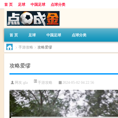
首 页
足球
中国足球
点球分类
首 页
足球
中国足球
点球分类
>
手游攻略
>
攻略爱缪
攻略爱缪
手游攻略
网友:
gla
2024-05-02 04:22:56