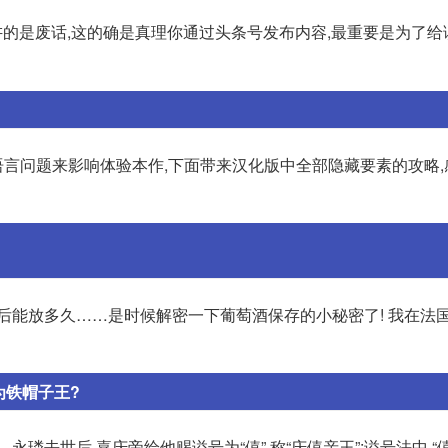
我讲的是废话,这的确是真理你通过头条号发布内容,最重要是为了给
语言问题来影响体验本作,下面带来汉化版中全部隐藏要素的攻略,
后能放多久……是时候解密一下葡萄酒保存的小秘密了! 我在法
为铁帽子王?
璘去世后,嘉庆帝给他赐谥号为“僖”,称“庆僖亲王”;谥号法中,“僖