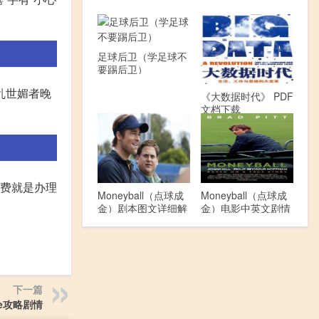
足球后卫（学足球不
要踢后卫）
乱世媚者晚
《大数据时代》 PDF
文档下载
记费就是办理
Moneyball（点球成
Moneyball（点球成
金）剧本图文详细解
金）电影中英文剧情
读
介绍
下一篇
ace攻略剧情