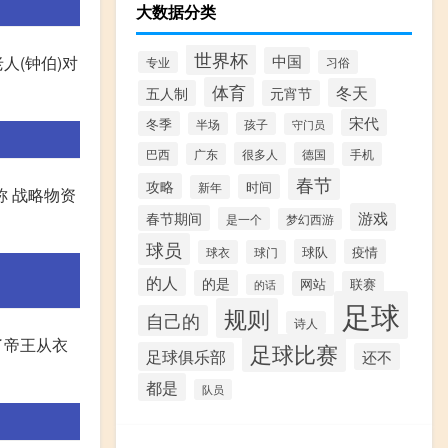
大数据分类
世界杯
中国
人(钟伯)对
习俗
专业
体育
冬天
五人制
元宵节
宋代
冬季
半场
孩子
守门员
巴西
很多人
德国
手机
广东
春节
攻略
时间
新年
略称 战略物资
游戏
春节期间
是一个
梦幻西游
球员
球队
疫情
球衣
球门
的人
的是
网站
联赛
的话
足球
规则
自己的
诗人
了帝王从衣
足球比赛
足球俱乐部
还不
都是
队员