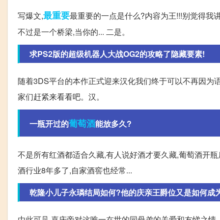
最重要
写爆文,
最重要的一点是什么?内容为王!!!别觉得
不过是一个桥梁,当你的... 二是。
求PS2版的超级机器人大战OG2的攻略了隐藏要素!
随着3DS平台的本作正式迎来汉化我们终于可以不再因为
家们赶紧来看看吧。汉。
葡萄酒
一瓶开过的
能放多久?
不是所有红酒都适合久藏,有人说好酒才要久藏,葡萄酒开瓶
酒行业8年多了,自家酒窖也经常...
乾隆小儿子永璘结局如何?他的庆亲王爵位又是如何成
由此可见,嘉庆帝对这唯一在世的同母弟的关爱和友悌之情。 永