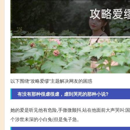
以下围绕“攻略爱缪”主题解决网友的困惑
有没有那种很虐很虐，虐到哭死的那种小说?
她的爱是听见他有危险,手微微颤抖,站在他面前大声哭叫:
个涉世未深的小白兔(但是兔子急。