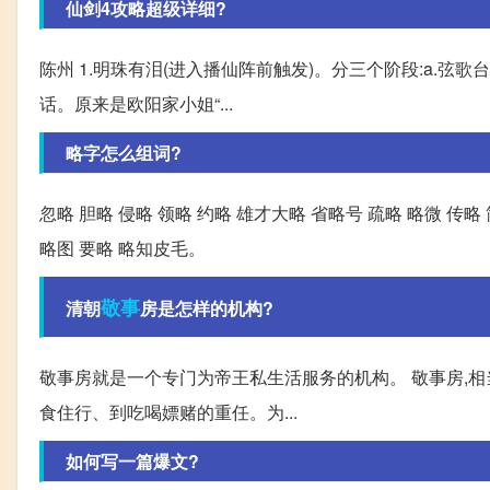
仙剑4攻略超级详细?
陈州 1.明珠有泪(进入播仙阵前触发)。分三个阶段:a.
话。原来是欧阳家小姐“...
略字怎么组词?
忽略 胆略 侵略 领略 约略 雄才大略 省略号 疏略 略微 传略 
略图 要略 略知皮毛。
敬事
清朝
房是怎样的机构?
敬事房就是一个专门为帝王私生活服务的机构。 敬事房,相
食住行、到吃喝嫖赌的重任。为...
如何写一篇爆文?