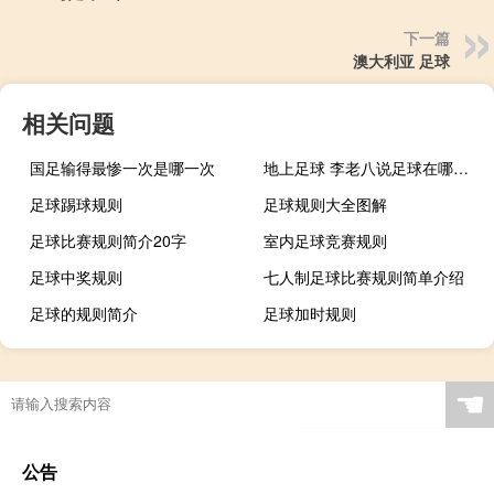
下一篇
澳大利亚 足球
相关问题
国足输得最惨一次是哪一次
地上足球 李老八说足球在哪看什么梗
足球踢球规则
足球规则大全图解
足球比赛规则简介20字
室内足球竞赛规则
足球中奖规则
七人制足球比赛规则简单介绍
足球的规则简介
足球加时规则
踢足球的比赛规则
五人制足球 规则
最新足球规则
足球小场规则
☚
踢足球的规则全部规则
足球比赛规则5人制
足球规则详解
故宫门票多大年龄免票
公告