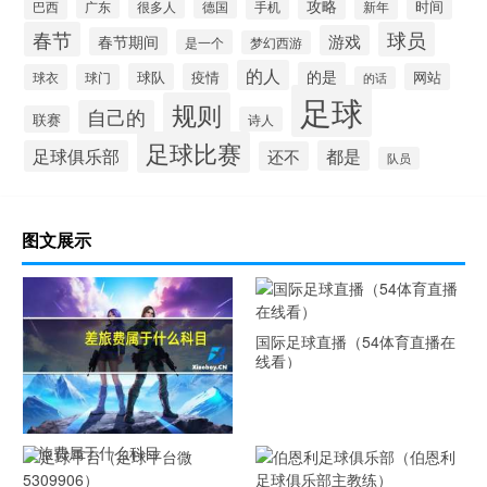
攻略
时间
巴西
很多人
德国
手机
新年
广东
春节
球员
游戏
春节期间
是一个
梦幻西游
的人
的是
球队
疫情
网站
球衣
球门
的话
足球
规则
自己的
联赛
诗人
足球比赛
足球俱乐部
都是
还不
队员
图文展示
国际足球直播（54体育直播在
线看）
差旅费属于什么科目