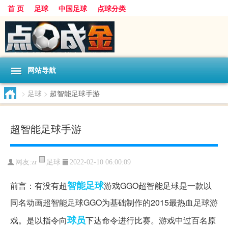
首 页
足球
中国足球
点球分类
网站导航
>
足球
>
超智能足球手游
超智能足球手游
足球
网友:
zr
2022-02-10 06:00:09
智能
足球
前言：有没有超
游戏GGO超智能足球是一款以
同名动画超智能足球GGO为基础制作的2015最热血足球游
球员
戏。是以指令向
下达命令进行比赛。游戏中过百名原