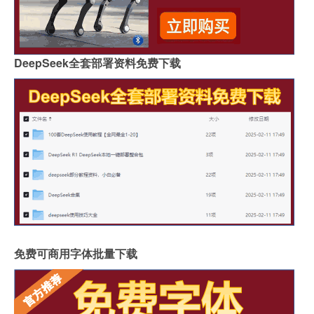
DeepSeek全套部署资料免费下载
免费可商用字体批量下载