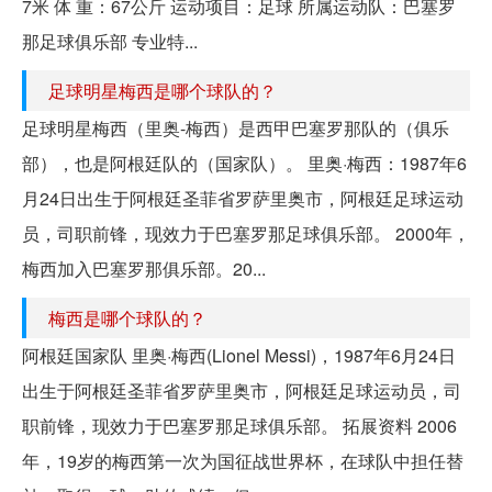
7米 体 重：67公斤 运动项目：足球 所属运动队：巴塞罗
那足球俱乐部 专业特...
足球明星梅西是哪个球队的？
足球明星梅西（里奥-梅西）是西甲巴塞罗那队的（俱乐
部），也是阿根廷队的（国家队）。 里奥·梅西：1987年6
月24日出生于阿根廷圣菲省罗萨里奥市，阿根廷足球运动
员，司职前锋，现效力于巴塞罗那足球俱乐部。 2000年，
梅西加入巴塞罗那俱乐部。20...
梅西是哪个球队的？
阿根廷国家队 里奥·梅西(Lionel Messi)，1987年6月24日
出生于阿根廷圣菲省罗萨里奥市，阿根廷足球运动员，司
职前锋，现效力于巴塞罗那足球俱乐部。 拓展资料 2006
年，19岁的梅西第一次为国征战世界杯，在球队中担任替