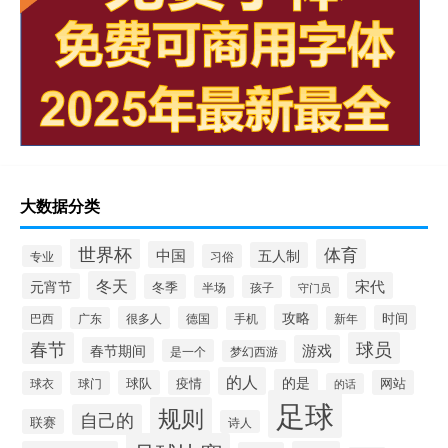
大数据分类
世界杯
体育
中国
五人制
习俗
专业
冬天
宋代
元宵节
冬季
半场
孩子
守门员
攻略
时间
巴西
很多人
德国
手机
新年
广东
春节
球员
游戏
春节期间
是一个
梦幻西游
的人
的是
球队
疫情
网站
球衣
球门
的话
足球
规则
自己的
联赛
诗人