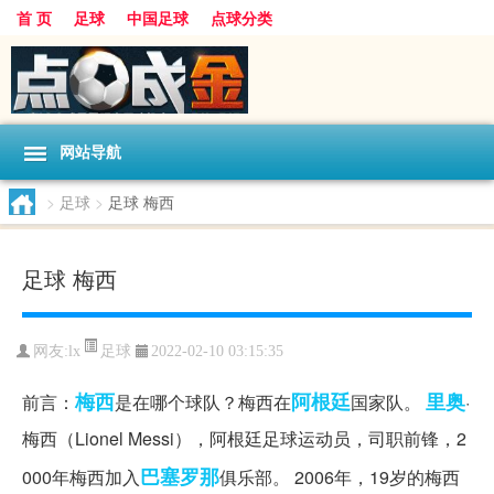
首 页
足球
中国足球
点球分类
网站导航
>
足球
>
足球 梅西
足球 梅西
足球
网友:
lx
2022-02-10 03:15:35
梅西
阿根廷
里奥
前言：
是在哪个球队？梅西在
国家队。
·
梅西（Lionel Messi），阿根廷足球运动员，司职前锋，2
巴塞罗那
000年梅西加入
俱乐部。 2006年，19岁的梅西