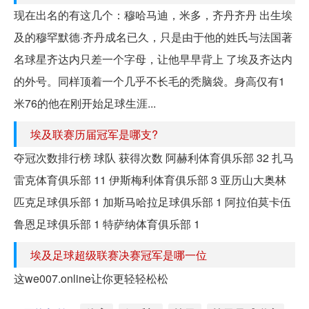
现在出名的有这几个：穆哈马迪，米多，齐丹齐丹 出生埃
及的穆罕默德·齐丹成名已久，只是由于他的姓氏与法国著
名球星齐达内只差一个字母，让他早早背上 了埃及齐达内
的外号。同样顶着一个几乎不长毛的秃脑袋。身高仅有1
米76的他在刚开始足球生涯...
埃及联赛历届冠军是哪支?
夺冠次数排行榜 球队 获得次数 阿赫利体育俱乐部 32 扎马
雷克体育俱乐部 11 伊斯梅利体育俱乐部 3 亚历山大奥林
匹克足球俱乐部 1 加斯马哈拉足球俱乐部 1 阿拉伯莫卡伍
鲁恩足球俱乐部 1 特萨纳体育俱乐部 1
埃及足球超级联赛决赛冠军是哪一位
这we007.online让你更轻轻松松