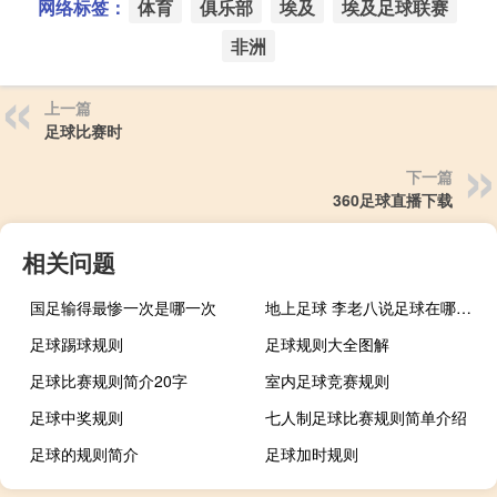
网络标签：
体育
俱乐部
埃及
埃及足球联赛
非洲
上一篇
足球比赛时
下一篇
360足球直播下载
相关问题
国足输得最惨一次是哪一次
地上足球 李老八说足球在哪看什么梗
足球踢球规则
足球规则大全图解
足球比赛规则简介20字
室内足球竞赛规则
足球中奖规则
七人制足球比赛规则简单介绍
足球的规则简介
足球加时规则
踢足球的比赛规则
五人制足球 规则