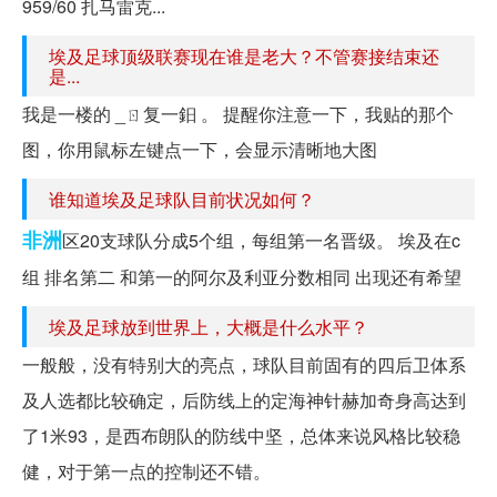
959/60 扎马雷克...
埃及足球顶级联赛现在谁是老大？不管赛接结束还
是...
我是一楼的 _ㄖ复一鈤 。 提醒你注意一下，我贴的那个
图，你用鼠标左键点一下，会显示清晰地大图
谁知道埃及足球队目前状况如何？
非洲
区20支球队分成5个组，每组第一名晋级。 埃及在c
组 排名第二 和第一的阿尔及利亚分数相同 出现还有希望
埃及足球放到世界上，大概是什么水平？
一般般，没有特别大的亮点，球队目前固有的四后卫体系
及人选都比较确定，后防线上的定海神针赫加奇身高达到
了1米93，是西布朗队的防线中坚，总体来说风格比较稳
健，对于第一点的控制还不错。