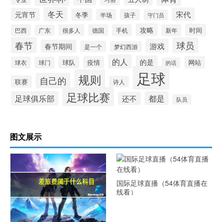
冬天
宋代
元宵节
冬季
半场
孩子
守门员
攻略
时间
巴西
很多人
德国
手机
新年
广东
春节
球员
游戏
春节期间
是一个
梦幻西游
的人
的是
球队
疫情
网站
球衣
球门
的话
足球
规则
自己的
联赛
诗人
足球比赛
足球俱乐部
都是
还不
队员
图文展示
国际足球直播（54体育直播在
线看）