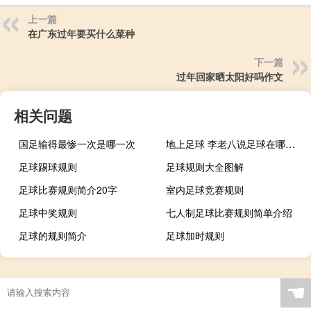
上一篇
在广东过年要买什么菜种
下一篇
过年回家晒太阳好吗作文
相关问题
国足输得最惨一次是哪一次
地上足球 李老八说足球在哪看什么梗
足球踢球规则
足球规则大全图解
足球比赛规则简介20字
室内足球竞赛规则
足球中奖规则
七人制足球比赛规则简单介绍
足球的规则简介
足球加时规则
踢足球的比赛规则
五人制足球 规则
最新足球规则
足球小场规则
☚
踢足球的规则全部规则
足球比赛规则5人制