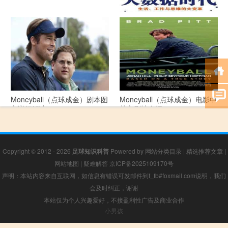
《大数据时代》 PDF文档下载
Moneyball（点球成金）剧本图
Moneyball（点球成金）电影中
文详细解读
英文剧情介绍
Copyright © 2012 - 2026
足球知识科普
Powered by
网站分类目录
|
精选推荐文章
|
网站地图
|
疑难解答
京ICP备2025109170号
声明：本站内容来自互联网，如信息有错误可发邮件到f_fb#foxmail.com说明，我们
会及时纠正，谢谢
本站仅为个人兴趣爱好，不接盈利性广告及商业合作
小男孩