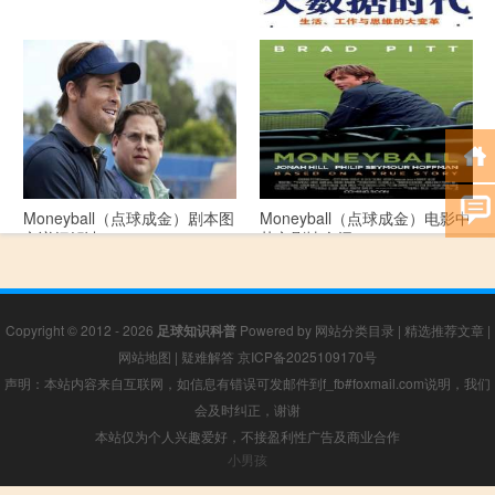
《大数据时代》 PDF文档下载
Moneyball（点球成金）剧本图
Moneyball（点球成金）电影中
文详细解读
英文剧情介绍
Copyright © 2012 - 2026
足球知识科普
Powered by
网站分类目录
|
精选推荐文章
|
网站地图
|
疑难解答
京ICP备2025109170号
声明：本站内容来自互联网，如信息有错误可发邮件到f_fb#foxmail.com说明，我们
会及时纠正，谢谢
本站仅为个人兴趣爱好，不接盈利性广告及商业合作
小男孩