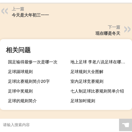
上一篇
今天是大年初三一一
下一篇
现在哪是冬天
相关问题
国足输得最惨一次是哪一次
地上足球 李老八说足球在哪看什么梗
足球踢球规则
足球规则大全图解
足球比赛规则简介20字
室内足球竞赛规则
足球中奖规则
七人制足球比赛规则简单介绍
足球的规则简介
足球加时规则
踢足球的比赛规则
五人制足球 规则
最新足球规则
足球小场规则
☚
踢足球的规则全部规则
足球比赛规则5人制