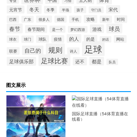
习俗
专业
冬天
宋代
元宵节
冬季
半场
孩子
守门员
攻略
时间
巴西
很多人
德国
手机
新年
广东
春节
球员
游戏
春节期间
是一个
梦幻西游
的人
的是
球队
疫情
网站
球衣
球门
的话
足球
规则
自己的
联赛
诗人
足球比赛
足球俱乐部
都是
还不
队员
图文展示
国际足球直播（54体育直播在
线看）