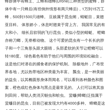
蜂群体中有蜂王、工蜂和雄蜂(Drone)三种类型的蜜蜂，群
体中有一只蜂后(有些例外情形有两只蜂后)，1万到15万工
蜂，500到1500只雄蜂。 豆娘属于昆虫纲，蜻蜓目，束翅
亚目科。 体形娇小，休息时翅束于背上方。 我国常见的有
大和小。 细长且软弱的飞行昆虫，类似小型的蜻蜓。 螳螂
亦称刀螂，无脊椎动物。 这个可爱的昆虫有一个长长的脖
子和一个三角形头跟大眼睛，头部柔软的关节让螳螂可以
转180度。 绿色着色有助于他们与周围的环境轻松融合，
这是他们对潜在的捕食者的保护机制。 除极地外，广布世
界各地，尤以热带地区种类最为丰富。 瓢虫，是一种美丽
的益虫，以其椭圆形身体而闻名，可以看到各种颜色和图
案，橙色或红色身体与黑点是最常见的。 人们可以将其放
到田间，帮助人类消灭蚜虫和蚧虫。 蜚蠊(蟑螂)泛指属于
蜚蠊目的昆虫，目前已被发现大约有4000多种。 蟑螂是这