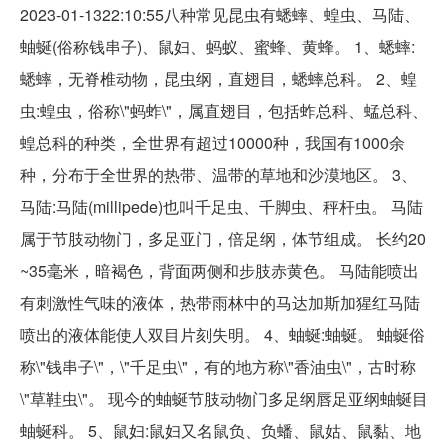
2023-01-1322:10:55八种常见昆虫有蟋蟀、蝗虫、马陆、
蚰蜒(俗称钱串子)、鼠妇、蚂蚁、蜜蜂、黄蜂。 1、蟋蟀:
蟋蟀，无脊椎动物，昆虫纲，直翅目，蟋蟀总科。 2、蝗
虫:蝗虫，俗称\"蚂蚱\"，属直翅目，包括蚱总科、蜢总科、
蝗总科的种类，全世界有超过10000种，我国有1000余
种，分布于全世界的热带、温带的草地和沙漠地区。 3、
马陆:马陆(millipede)也叫千足虫、千脚虫、秤杆虫。 马陆
属于节肢动物门，多足亚门，倍足纲，体节组成。 长约20
~35毫米，暗褐色，背面两侧和步肢赤黄色。 马陆能喷出
有刺激性气味的液体，热带雨林中的马达加斯加猩红马陆
喷出的液体能使人双目片刻失明。 4、蚰蜒:蚰蜒。 蚰蜒俗
称\"钱串子\"，\"千足虫\"，有的地方称\"香油虫\"，古时称
\"草鞋虫\"。 现今的蚰蜒节肢动物门多足纲唇足亚纲蚰蜒目
蚰蜒科。 5、鼠妇:鼠妇又名鼠负、负蟠、鼠姑、鼠黏、地