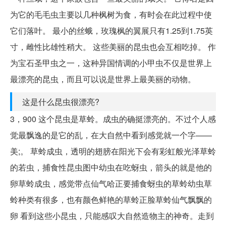
为它的毛毛虫主要以几种枫树为食，有时会在此过程中使
它们落叶。 最小的丝蛾，玫瑰枫的翼展只有1.25到1.75英
寸，雌性比雄性稍大。 这些美丽的昆虫也会互相吃掉。 作
为宝石圣甲虫之一，这种异国情调的小甲虫不仅是世界上
最漂亮的昆虫，而且可以说是世界上最美丽的动物。
这是什么昆虫很漂亮?
3，900 这个昆虫是草蛉。成虫的确挺漂亮的。不过个人感
觉最飘逸的是它的乱，在大自然中看到感觉就一个字——
美;。 草蛉成虫，透明的翅膀在阳光下会有彩虹般光泽草蛉
的若虫，捕食性昆虫图中幼虫在吃蚜虫，箭头的就是他的
卵草蛉成虫，感觉带点仙气哈正要捕食蚜虫的草蛉幼虫草
蛉种类有很多，也有颜色鲜艳的草蛉正脸草蛉仙气飘飘的
卵 看到这些小昆虫，只能感叹大自然造物主的神奇。走到