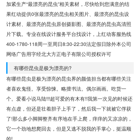
加紧生产“最漂亮的昆虫”相关素材，尽快给到您满意的结
果红动提供0张最漂亮的昆虫相关图片、最漂亮的昆虫设
计素材、最漂亮的昆虫原创摄影图、最漂亮的昆虫高清照
片下载。专业在线设计服务平台找设计，上红动客服热线
400-1780-118周一至周日8:30-22:30法定假日除外本公司
网络广告用字经北大方正电子有限公司授权许可
有哪些昆虫是极为漂亮的?
有哪些昆虫是极为漂亮的昆虫界的颜值担当都有哪些关注
者喜欢鬼怪。享受惊悚。略擅书法。偶尔画画。吃货一
个。爱看小说马陆!!!超可爱的有木有!!我第一次见的时候还
有点虚，但还是壮着胆子上手了，然后我一下就被它俘获
了!那么多小脚脚整齐有序地在手上爬，痒痒的又凉凉的，
它一个劲地想爬回去，但是又逃不脱我的手掌心，挺温顺
的!