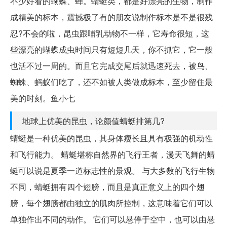
不少好看的蝴蝶、蝉。蜻蜓类，都是好漂亮的生物，制作
成精美的标本，震撼极了有的朋友说制作标本是不是很残
忍?不会的啦，昆虫跟哺乳动物不一样，它寿命很短，这
些漂亮的蝴蝶成虫时间只有短短几天，你不抓它，它一般
也活不过一周的。而且它完成交尾后就迅速死去，被鸟、
蜘蛛、蚂蚁们吃了，还不如被人类做成标本，至少留住最
美的时刻。鱼小七
地球上优美的昆虫，论颜值蜻蜓排第几?
蜻蜓是一种优美的昆虫，其身体瘦长且具有极强的机动性
和飞行能力。 蜻蜓堪称自然界的飞行王者，漫天飞舞的蜻
蜓可以说是夏季一道标志性的景观。 与大多数的飞行生物
不同，蜻蜓拥有四个翅膀，而且是真正意义上的四个翅
膀，每个翅膀都由独立的肌肉所控制，这意味着它们可以
单独作出不同的动作。 它们可以悬停于空中，也可以由悬