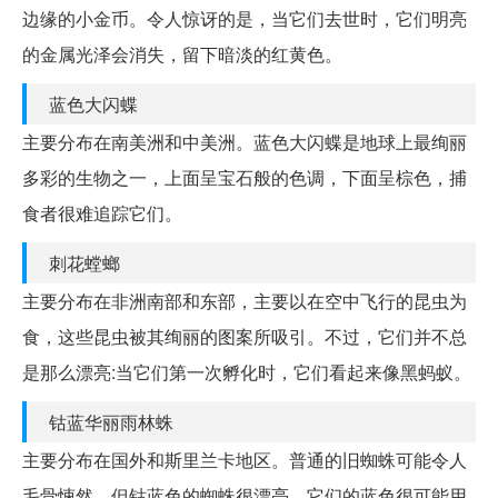
边缘的小金币。令人惊讶的是，当它们去世时，它们明亮
的金属光泽会消失，留下暗淡的红黄色。
蓝色大闪蝶
主要分布在南美洲和中美洲。蓝色大闪蝶是地球上最绚丽
多彩的生物之一，上面呈宝石般的色调，下面呈棕色，捕
食者很难追踪它们。
刺花螳螂
主要分布在非洲南部和东部，主要以在空中飞行的昆虫为
食，这些昆虫被其绚丽的图案所吸引。不过，它们并不总
是那么漂亮:当它们第一次孵化时，它们看起来像黑蚂蚁。
钴蓝华丽雨林蛛
主要分布在国外和斯里兰卡地区。普通的旧蜘蛛可能令人
毛骨悚然，但钴蓝色的蜘蛛很漂亮。它们的蓝色很可能用