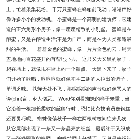
上，忙着采集花粉。 千万只蜜蜂在蜂箱前飞动，嗡嗡声好
像许多小小的发动机。 小蜜蜂是一个高明的建筑师，它建
造的正六角形小房子，像一座座精致的小别墅。 蜜蜂是在
酿蜜，又是在酿造生活;不是为自己，而是在为人类酿造最
甜的生活。 一群群金色的蜜蜂，像一片片金色的云，铺天
盖地地向百花盛开的苜蓿地扑去。 这只又大又黑的蚊子，
爬在墙上，就像甩在墙上的一个墨点。 天黑下来了，蚊子
们开始了歌唱，哼哼哼就好像初学二胡的人拉出的调子，
单调乏味。 苍蝇无处不飞，那嗡嗡嗡的声音就好像恶人的
谗(chn)言，令人憎恶。 Word你别看蜘蛛的样子笨重，当
它沿着一根细长柔软的丝爬行时，恐怕比杂技演员走钢丝
还要灵巧呢。 蜘蛛像荡秋千一样在两根树枝间往来几次，
从它尾部出现了一条又一条晶亮的细丝，最后终于又织成
了一张椭圆形的蛛网。 蜘蛛结网十分精巧，它总是先织纵