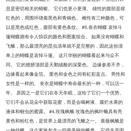
息是密切相关的蜻蜓。 它们也更小更薄。 雄性的腹部是猩
红色的，周围环绕着黑色和青铜色。 雌性有三种颜色，可
以是黑色或红色，腹部有黄色条纹。 #5.丧衣蝴蝶 哀悼斗
篷蝴蝶拥有令人惊叹的颜色和图案组合。 如果没有蝴蝶和
飞蛾，那么最漂亮的昆虫清单就不是完整的，因此这份清
单上的蝴蝶是哀悼斗篷。 这只华丽的蝴蝶看起来与众不
同。 它的翅膀顶部是天鹅绒般的深栗色。 边缘参差不齐，
边缘看起来像金箔。 栗色和金色之间有虹彩蓝点。 男性和
女性是一样的。 丧衣是蝴蝶中寿命最长的一种，可以活一
年。 原因之一是它们在冬天冬眠，这给了它们一个优势。
它们不会从花朵中获取花蜜，而是会喝树液、腐烂水果的
液体和蚜虫的蜜露。 #4.玫瑰枫蛾 玫瑰色的枫叶蛾具有亮
黄色和粉红色，是世界上最漂亮的飞蛾之一。 蔷薇枫蛾是
一种丝蛾，这个家族包含一些最美丽的蛾类。 它得名是因