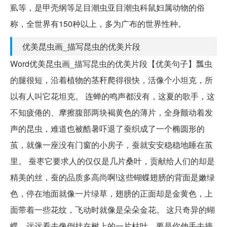
虱等，是甲壳纲等足目潮虫亚目潮虫科鼠妇属动物的俗
称，全世界有150种以上，多为广布的世界性种。
优美昆虫画_描写昆虫的优美片段
Word优美昆虫画_描写昆虫的优美片段【优美句子】瓢虫
的腿很短，沿着植物的茎秆爬得很快，活像个小坦克，所
以有人叫它花坦克。 连蝉的鸣声都没有，这夏的歌手，这
不知疲倦的、摩擦腹部两块褐黄色的薄片，全身颤动着发
声的昆虫，难道也被酷暑吓退了蚕织成了一个椭圆形的
茧，就像一座没有门窗的小房子，蚕就安安稳稳地睡在茧
里。 蚕枣它要求人的仅仅是几片桑叶，贡献给人们的却是
精美的丝，蚕的品质多高尚啊!这些蝴蝶翅膀的背面是嫩绿
色，停在地面就像一片绿草，翅膀的正面却是金黄色，上
面带着一些花纹，飞动时就像是朵朵金花。 这只奇异的蝴
蝶，远远看去像倒挂在树上的一片枯叶，要是你伸手去摘