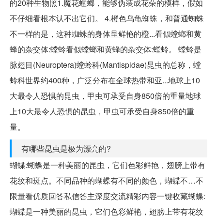
的20种生物照1.魔花螳螂，能够伪装成花朵的模样，假如
不仔细看根本认不出它们。 4.橙色乌龟蜘蛛，和普通蜘蛛
不一样的是，这种蜘蛛的身体呈鲜艳的橙...看似螳螂和黄
蜂的杂交体:螳蛉看似螳螂和黄蜂的杂交体:螳蛉。 螳蛉是
脉翅目(Neuroptera)螳蛉科(Mantispidae)昆虫的总称，螳
蛉科世界约400种，广泛分布在全球热带和亚...地球上10
大最令人恐惧的昆虫，甲虫可承受自身850倍的重量地球
上10大最令人恐惧的昆虫，甲虫可承受自身850倍的重
量。
有哪些昆虫是极为漂亮的?
蝴蝶:蝴蝶是一种美丽的昆虫，它们色彩鲜艳，翅膀上带有
花纹和斑点。不同品种的蝴蝶有不同的颜色，蝴蝶不…不
限量看优质回答私信答主深度交流精彩内容一键收藏蝴蝶:
蝴蝶是一种美丽的昆虫，它们色彩鲜艳，翅膀上带有花纹