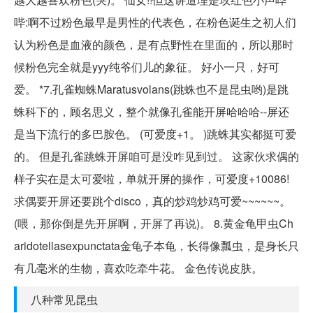
哔:啊不过粉色最早是男性的代表色，在粉色诞生之初人们
认为粉色是血液的颜色，是有点野性在里面的，所以那时
候粉色完全就是yyy纯爷们儿的象征。 好小一只，好可
爱。 *7.孔雀蜘蛛Maratusvolans(跳蛛也不是昆虫哟)是跳
蛛科下的，顾名思义，整个就像孔雀能开屏哈哈哈--屏还
是当下流行的多巴胺色。 (可爱度+1。 )跳蛛其实都挺可爱
的。 但是孔雀跳蛛开屏咱可是没咋见到过。 这家伙求偶的
样子实在是太可爱啦，单就开屏的操作，可爱度+10086!
求偶要开屏还要跳个disco，真的炒鸡炒鸡可爱~~~~~~。
(喂，那你倒是先开屏啊，开屏了再说)。 8.黄金龟甲虫Ch
aridotellasexpunctata金龟子本龟，长得像瓢虫，是身长只
有几毫米的生物，喜欢吃牵牛花。 金色传说皮肤。
八种常见昆虫