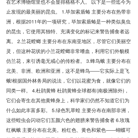
在艺术博物馆里也不会显得格格不入。 以下是一些迄今为
止发现的最美丽的昆虫。 1.毕加索盾蝽 主要分布在热带非
洲，根据2011年的一项研究，毕加索盾蝽是一种类似臭虫
的昆虫，它使用其独特、充满变化的标记来警告捕食者远
离。 2.兰花螳螂 主要分布在东南亚地区，尽管它们美丽空
灵，但这种花状的小兰花螳螂非常嗜血，利用它们外貌模
仿兰花，来引诱毫无戒心的传粉者。 3.蜂鸟蛾 主要分布在
北美、非洲、欧洲和亚洲，这不是蜂鸟——它实际上是飞
蛾!根据国外林务局的说法，它们以花蜜为食，就像它们的
同类一样。 4.杜鹃黄蜂 杜鹃黄蜂全球都有(南极洲除外)，
它们会寄生在其他黄蜂身上，科学家们仍然不知道它们为
什么如此丰富多彩。 5.绿色乳草蝗 主要分布在南部非洲，
这些蝗虫会闪动它们五颜六色的翅膀来警告捕食者 6.玫瑰
红枫蛾 主要分布在北美。粉红色、黄色和紫色——蝴蝶可