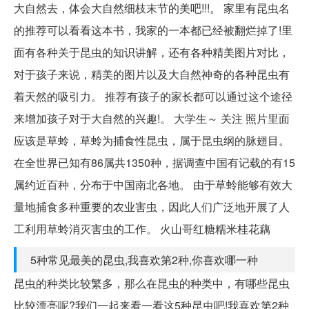
大自然去，体会大自然细枝末节的美吧!!!。 家里有昆虫名
的推荐可以看看这本书，我家的一本都已经被翻烂掉了!里
面有各种关于昆虫的知识讲解，还有各种精美图片对比，
对于孩子来说，精美的图片以及大自然神奇的各种昆虫有
着天然的吸引力。 推荐有孩子的家长都可以通过这个途径
来增加孩子对于大自然的兴趣!。 大学生～ ​关注 照片里面
应该是草蛉，草蛉为捕食性昆虫，属于昆虫纲的脉翅目。
在全世界已知有86属共1350种，据调查中国有记载的有15
属约近百种，分布于中国南北各地。 由于草蛉能够有效大
量地捕食多种重要的农业害虫，因此人们广泛地开展了人
工利用草蛉消灭害虫的工作。 火山哥红糖糯米桂花藕
5种常见最美的昆虫,我喜欢第2种,你喜欢哪一种
昆虫的种类比较繁多，那么在昆虫的种类中，有哪些昆虫
比较漂亮呢?我们一起来看一看这5种昆虫吧!我喜欢第2种