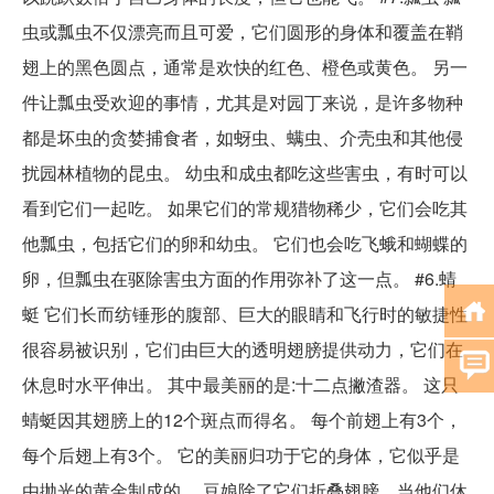
虫或瓢虫不仅漂亮而且可爱，它们圆形的身体和覆盖在鞘
翅上的黑色圆点，通常是欢快的红色、橙色或黄色。 另一
件让瓢虫受欢迎的事情，尤其是对园丁来说，是许多物种
都是坏虫的贪婪捕食者，如蚜虫、螨虫、介壳虫和其他侵
扰园林植物的昆虫。 幼虫和成虫都吃这些害虫，有时可以
看到它们一起吃。 如果它们的常规猎物稀少，它们会吃其
他瓢虫，包括它们的卵和幼虫。 它们也会吃飞蛾和蝴蝶的
卵，但瓢虫在驱除害虫方面的作用弥补了这一点。 #6.蜻
蜓 它们长而纺锤形的腹部、巨大的眼睛和飞行时的敏捷性
很容易被识别，它们由巨大的透明翅膀提供动力，它们在
休息时水平伸出。 其中最美丽的是:十二点撇渣器。 这只
蜻蜓因其翅膀上的12个斑点而得名。 每个前翅上有3个，
每个后翅上有3个。 它的美丽归功于它的身体，它似乎是
由抛光的黄金制成的。 豆娘除了它们折叠翅膀，当他们休