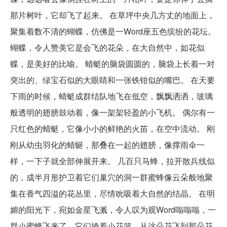
那片树叶，它却飞了起来。 在草坪中央几方丈的地面上，
聚集着数不清的蝴蝶，仿佛是一Word座五色缤纷的花坛。
蝴蝶，令人赞美它是会飞的花朵，在大自然中，如花似
蝶，是美好的比喻。 蜻蜓的脑袋圆圆的，脑袋上长着一对
突出的、绿宝石似的大眼睛和一张铁钳似的嘴巴。 在天要
下雨的时候，蜻蜓成群结队地飞在低空，飘飘洒洒，玻璃
般透明的翅膀鼓动着，像一架架轻盈的小飞机。 偶尔有一
只红色的蜻蜓，它像小小的鲜艳的火苗，在空中流动。 刚
刚从幼虫羽化的蜻蜒，那叠在一起的翅膀，像撑雨伞一
样，一下子就全部伸展开来。 几百只马蜂，拉开散兵线似
的，成半月形护卫着它们巢穴的洞一群蜜蜂像云朵般地聚
集在香气四溢的花丛里，尽情吮吸着大自然的结晶。 在明
媚的阳光下，宛如金星飞溅，令人叹为观Word嗡嗡嗡，一
群小蜜蜂飞来了，它们挎着小花篮，从这朵花飞到那朵花