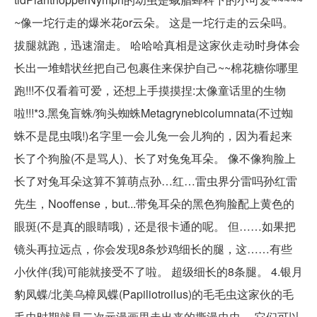
~像一坨行走的爆米花or云朵。 这是一坨行走的云朵吗。
拔腿就跑，迅速溜走。 哈哈哈真相是这家伙走动时身体会
长出一堆蜡状丝把自己包裹住来保护自己~~棉花糖你哪里
跑!!!不仅看着可爱，还想上手摸摸捏:太像童话里的生物
啦!!!*3.黑兔盲蛛/狗头蜘蛛Metagrynebicolumnata(不过蜘
蛛不是昆虫哦!)名字里一会儿兔一会儿狗的，因为看起来
长了个狗脸(不是骂人)、长了对兔兔耳朵。 像不像狗脸上
长了对兔耳朵这算不算萌点孙…红…雷虫界分雷吗孙红雷
先生，Nooffense，but...带兔耳朵的黑色狗脸配上黄色的
眼斑(不是真的眼睛哦)，还是很卡通的呢。 但……如果把
镜头再拉远点，你会发现8条炒鸡细长的腿，这……有些
小伙伴(我)可能就接受不了啦。 超级细长的8条腿。 4.银月
豹凤蝶/北美乌樟凤蝶(Papiliotroilus)的毛毛虫这家伙的毛
毛虫时期就是二次元漫画里走出来的撕漫虫虫。 它们可以