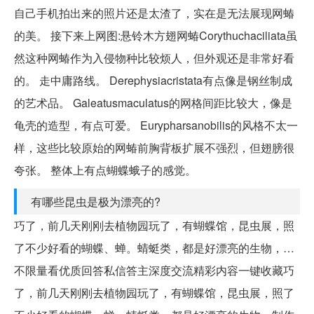
自己手机拍出来的照片还是太渣了，实在是无法展现网蝽
的美。 接下来上网图:悬铃木方翅网蝽Corythuchaciliata虽
然这种网蝽作为入侵物种比较烦人，但外观还是非常好看
的。 走中庸路线。 Derephysiacristata有点像是钢丝制成
的艺术品。 Galeatusmaculatus的网格间距比较大，像是
龟壳的造型，有点可爱。 Eurypharsanobilis的风格不太一
样，这些比较原始的网蝽前胸背板扩展不强烈，但翅膀很
夸张。 整体上有点蝴蝶蛾子的感觉。
有哪些昆虫是极为漂亮的?
巧了，前几天刚刚去植物园玩了，有蝴蝶馆，昆虫展，照
了不少好看的蝴蝶、蝉。蜻蜓类，都是好漂亮的生物，…
不限量看优质回答私信答主深度交流精彩内容一键收藏巧
了，前几天刚刚去植物园玩了，有蝴蝶馆，昆虫展，照了