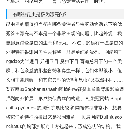
个星球上的昆虫之一，曾与恐龙生活在同一时代。
有哪些昆虫是极为漂亮的?
昆虫界的颜值担当都有哪些关注者昆虫纲动物话题下的优
秀答主漂亮与否本是一个非常主观的问题，比起外观，我
更愿意讨论昆虫的生态和行为。 不过，的确有一些昆虫的
外观特征很难用习性去解释，只是单纯的漂亮。 网蝽科Ti
ngidae为半翅目-异翅亚目-臭虫下目-盲蝽总科下的一个类
群，和它亲戚的那些盲蝽和臭虫一样，它们体型很小，但
长相非常精致，和其它典型的\"漂亮昆虫\"又截然不同……
梨冠网蝽Stephanitisnashi网蝽的特征是其前胸背板和前翅
强烈向外扩展，形成类似蕾丝的构造。 杜鹃冠网蝽 Steph
anitis pyriodes 的胸部扩展比较窄 网蝽体型非常小，想要
将它们的特征拍摄出来是很困难的。 贝肩网蝽Duliniusco
nchatus的胸部扩展向上方包起来，形成泡状的结构。 我