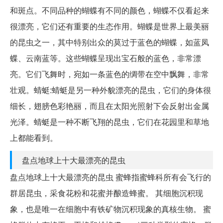
和斑点。不同品种的蝴蝶有不同的颜色，蝴蝶不仅看起来
很漂亮，它们还有重要的生态作用。蝴蝶是世界上最美丽
的昆虫之一，其中特别出众的莫过于蓝色的蝴蝶，如蓝凤
蝶、云南蓝等。这些蝴蝶呈现出宝石般的蓝色，非常漂
亮。它们飞舞时，宛如一条蓝色的绸带在空中飘舞，非常
壮观。蜻蜓:蜻蜓是另一种外貌漂亮的昆虫，它们的身体很
细长，翅膀色彩艳丽，而且在太阳光照射下会反射出金属
光泽。蜻蜓是一种不断飞翔的昆虫，它们在花园里和草地
上都能看到。
盘点地球上十大最漂亮的昆虫
盘点地球上十大最漂亮的昆虫 蜜蜂指蜜蜂科所有会飞行的
群居昆虫，采食花粉和花蜜并酿造蜂蜜。 其细胞沉积现
象，也是唯一在细胞中有铁矿物沉积现象的真核生物。 蜜