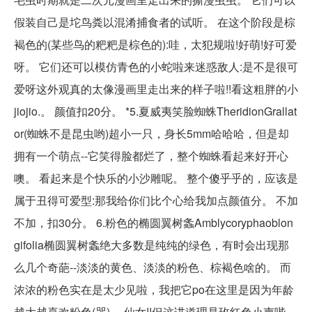
假装自己是坨鸟粪以混淆捕食者的试听。 在这个阶段是棕
褐色的(某些鸟的粑粑是棕色的):哇，太犯规啦!好萌!好可爱
呀。 它们还可以模仿青色的小蛇啦来迷惑敌人:是不是很可
爱呀这外观真的太像漫画里走出来的样子啦!!看这粗胖的小
jiojio.。 颜值扣20分。 *5.夏威夷笑脸蜘蛛TheridionGrallat
or(蜘蛛不是昆虫哟)超小一只，身长5mm哈哈哈，但是却
拥有一个萌点--它笑得脸都烂了，整个蜘蛛看起来好开心
噢。 看起来是个快乐的小沙雕呢。 整个傻乎乎的，应该是
属于丑得可爱型:那我给你们比个心给我加点颜值分。 不加
不加，扣30分。 6.粉色的椭圆翼树螽Amblycoryphaoblon
gifolia椭圆翼树螽绝大多数是纯纯的绿色，有时会出现那
么几个奇葩--淡淡的黄色、淡淡的粉色、棕褐色啥的。 而
浓浓的粉色实在是太少见啦，我把它po在这里是因为年龄
越大越喜欢粉色(哭)。 仙女!!但这讲道理是玫红色小声哔