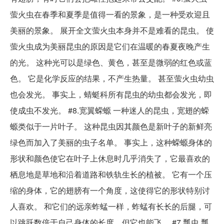
萤火虫在春季和夏季是值得一看的景象，是一种受欢迎且
美丽的景象。 展开全文萤火虫本身并不是难看的昆虫。 使
萤火虫成为美丽昆虫的原因是它们在温暖的春夏夜晚产生
的光。 这种光可以是绿色、黄色，甚至是微弱的红色或蓝
色。 它是化学反应的结果，不产生热量。 甚至萤火虫幼虫
也会发光。 事实上，蜻蜓科所有昆虫的幼虫都会发光，即
使成虫不发光。 #8.宽翼蝾螈 一种迷人的昆虫，宽翅的蝾
螈类似于一片叶子。 这种昆虫因其颜色是新叶子的新鲜亮
绿色而加入了美丽的虫子名单。 事实上，这种蝾螈身体的
形状和颜色使它在叶子上休息时几乎消失了，它最喜欢的
栖息地是草地和沿着道路和铁轨生长的植被。 它有一个压
缩的身体，它的翅膀有一个角度，这使得它的形状特别讨
人喜欢。 和它们的远亲蚱蜢一样，蚱蜢有长长的后腿，可
以跳跃数倍于自己身体的长度，但它也能飞。 #7.瓢虫 瓢