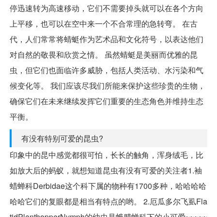
停迅速转为高速移动，它们不需要掉头就可以在各个方向
上平移，也可以在空中来一个不合常理的急转弯。 在古
代，人们常常将蜻蜓作为艺术品和文化符号，以表达他们
对自然的敬畏和欣赏之情。 虽然蜻蜓是美丽而优雅的昆
虫，但它们也面临许多威胁，包括人类活动、水污染和气
候变化等。 我们应该尽我们所能来保护这些珍贵的生物，
确保它们在未来继续发挥它们重要的生态角色并维持生态
平衡。
有没有特别可爱的昆虫?
印象中的昆中感觉都很可怕，长长的触角，浑身绒毛，比
如放大后的蚂蚁，就想知道昆虫有没有可爱的关注者1.袖
蜡蝉科Derbidae这个科下属的物种有1700多种，哈哈哈哈
哈哈它们的复眼都是相当有特点的哟。 2.厄瓜多尔飞虱Fla
tidPlanthopperNymph的幼虫是蛾腊蝉科下的小可爱~~~~~