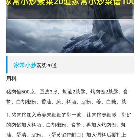
家常
小炒
素菜20道
用料
猪肉馅500克、豆皮3张、蚝油2茶匙、烤肉酱2茶匙、食
盐、白胡椒粉、香油、葱、料酒、淀粉、姜、白糖、茶
1. 猪肉馅加入葱姜末细细的剁一遍，让肉馅更细腻，剁好
的肉馅加入料酒，白胡椒粉、食盐，再加入烤肉酱、蚝
油、蛋清、淀粉。（蛋黄留作封口）加入调料后搅打上