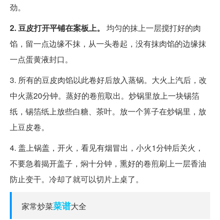
劲。
2. 豆皮打开平铺在案板上。
均匀的抹上一层搅打好的肉
馅，留一点边缘不抹，从一头卷起，没有抹肉馅的边缘抹
一点蛋黄液封口。
3. 所有的豆皮肉馅以此卷好后放入蒸锅。大火上汽后，改
中火蒸20分钟。蒸好的卷煎取出。炒锅里放上一块锡箔
纸，锡箔纸上放些白糖、茶叶。放一个箅子在炒锅里，放
上豆皮卷。
4. 盖上锅盖，开火，看见有烟冒出，小火1分钟后关火，
不要急着揭开盖子，焖十分钟，熏好的卷煎刷上一层香油
防止变干。冷却了就可以切片上桌了。
菜谱
家常炒菜
大全