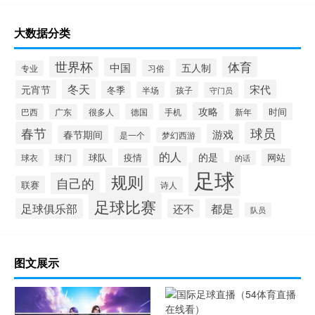
大数据分类
世界杯
体育
中国
五人制
习俗
专业
冬天
宋代
元宵节
冬季
半场
孩子
守门员
攻略
时间
巴西
很多人
德国
手机
新年
广东
春节
球员
游戏
春节期间
是一个
梦幻西游
的人
的是
球队
疫情
网站
球衣
球门
的话
足球
规则
自己的
联赛
诗人
足球比赛
足球俱乐部
都是
还不
队员
图文展示