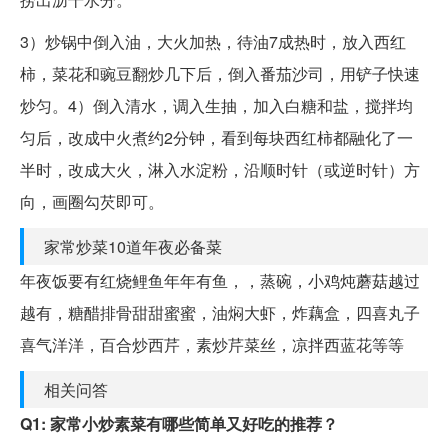
3）炒锅中倒入油，大火加热，待油7成热时，放入西红
柿，菜花和豌豆翻炒几下后，倒入番茄沙司，用铲子快速
炒匀。4）倒入清水，调入生抽，加入白糖和盐，搅拌均
匀后，改成中火煮约2分钟，看到每块西红柿都融化了一
半时，改成大火，淋入水淀粉，沿顺时针（或逆时针）方
向，画圈勾芡即可。
家常炒菜10道年夜必备菜
年夜饭要有红烧鲤鱼年年有鱼，，蒸碗，小鸡炖蘑菇越过
越有，糖醋排骨甜甜蜜蜜，油焖大虾，炸藕盒，四喜丸子
喜气洋洋，百合炒西芹，素炒芹菜丝，凉拌西蓝花等等
相关问答
Q1: 家常小炒素菜有哪些简单又好吃的推荐？