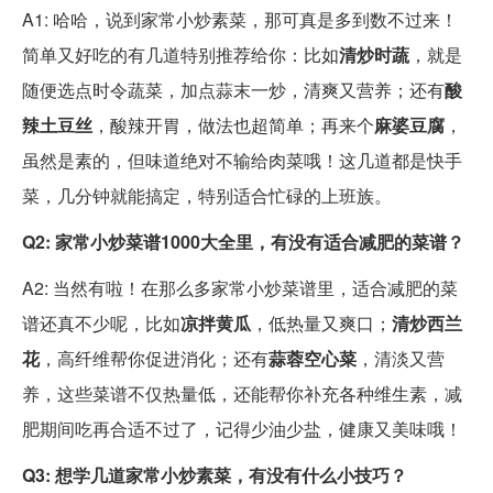
A1: 哈哈，说到家常小炒素菜，那可真是多到数不过来！
简单又好吃的有几道特别推荐给你：比如
清炒时蔬
，就是
随便选点时令蔬菜，加点蒜末一炒，清爽又营养；还有
酸
辣土豆丝
，酸辣开胃，做法也超简单；再来个
麻婆豆腐
，
虽然是素的，但味道绝对不输给肉菜哦！这几道都是快手
菜，几分钟就能搞定，特别适合忙碌的上班族。
Q2: 家常小炒菜谱1000大全里，有没有适合减肥的菜谱？
A2: 当然有啦！在那么多家常小炒菜谱里，适合减肥的菜
谱还真不少呢，比如
凉拌黄瓜
，低热量又爽口；
清炒西兰
花
，高纤维帮你促进消化；还有
蒜蓉空心菜
，清淡又营
养，这些菜谱不仅热量低，还能帮你补充各种维生素，减
肥期间吃再合适不过了，记得少油少盐，健康又美味哦！
Q3: 想学几道家常小炒素菜，有没有什么小技巧？