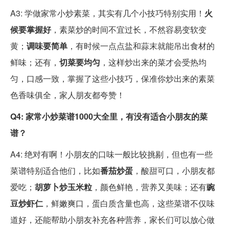
A3: 学做家常小炒素菜，其实有几个小技巧特别实用！
火
候要掌握好
，素菜炒的时间不宜过长，不然容易变软变
黄；
调味要简单
，有时候一点点盐和蒜末就能吊出食材的
鲜味；还有，
切菜要均匀
，这样炒出来的菜才会受热均
匀，口感一致，掌握了这些小技巧，保准你炒出来的素菜
色香味俱全，家人朋友都夸赞！
Q4: 家常小炒菜谱1000大全里，有没有适合小朋友的菜
谱？
A4: 绝对有啊！小朋友的口味一般比较挑剔，但也有一些
菜谱特别适合他们，比如
番茄炒蛋
，酸甜可口，小朋友都
爱吃；
胡萝卜炒玉米粒
，颜色鲜艳，营养又美味；还有
豌
豆炒虾仁
，鲜嫩爽口，蛋白质含量也高，这些菜谱不仅味
道好，还能帮助小朋友补充各种营养，家长们可以放心做