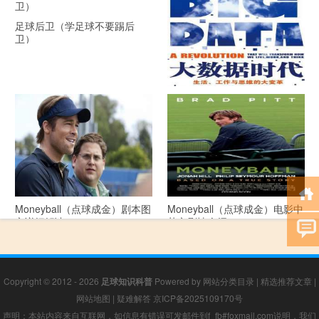
足球后卫（学足球不要踢后
卫）
《大数据时代》 PDF文档下载
Moneyball（点球成金）剧本图
Moneyball（点球成金）电影中
文详细解读
英文剧情介绍
Copyright © 2012 - 2026
足球知识科普
Powered by
网站分类目录
|
精选推荐文章
|
网站地图
|
疑难解答
京ICP备2025109170号
声明：本站内容来自互联网，如信息有错误可发邮件到f_fb#foxmail.com说明，我们