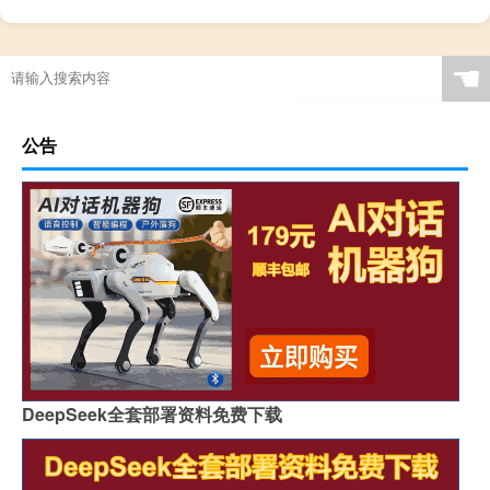
踢足球的比赛规则
五人制足球 规则
最新足球规则
足球小场规则
☚
踢足球的规则全部规则
足球比赛规则5人制
足球规则详解
乌龟过年没人养怎么办
公告
食品低于检出限是不是未检出（食品中的方法检出限是什么意思）
春节去莱芜旅游多少钱
家庭电路的组成
男孩14岁正常身高171正常吗（男孩14岁正常身高）
解说足球
过年买砂糖橘瓜子还有什么
nba足球直播
逗比足球
C语言到底是什么
DeepSeek全套部署资料免费下载