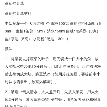
番茄炒菜花
番茄炒菜花材料:
中型菜花一个 大西红柿1个 豌豆100克 番茄沙司4汤匙（6
0ml） 生抽1茶匙（5ml）清水150ml 白糖1/2茶匙（3克）
盐1茶匙（5克） 水淀粉2汤匙（30ml）
做法:
1）将菜花去掉底部的叶子，用刀切成一口大小的朵，放
入淡盐水中浸泡10分钟后，用清水冲净备用。西红柿洗净
后去蒂切成大块。豌豆洗净（如用冷冻豌豆，要提前半小
时从冰箱拿出，放室温解冻）。
2）汤锅中倒入清水，大火煮开后，先放入菜花，用大火
焯2分钟后，放入豌豆焯烫1分钟后，用笊篱将菜花和豌豆
捞出沥干水分。