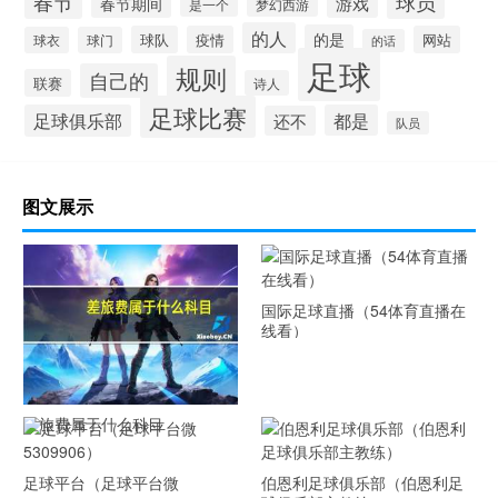
春节
球员
游戏
春节期间
是一个
梦幻西游
的人
的是
球队
疫情
网站
球衣
球门
的话
足球
规则
自己的
联赛
诗人
足球比赛
足球俱乐部
都是
还不
队员
图文展示
国际足球直播（54体育直播在
线看）
差旅费属于什么科目
足球平台（足球平台微
伯恩利足球俱乐部（伯恩利足