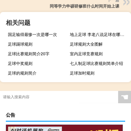
同等学力申硕研修班什么时间开始上课
相关问题
国足输得最惨一次是哪一次
地上足球 李老八说足球在哪看什么梗
足球踢球规则
足球规则大全图解
足球比赛规则简介20字
室内足球竞赛规则
足球中奖规则
七人制足球比赛规则简单介绍
足球的规则简介
足球加时规则
踢足球的比赛规则
五人制足球 规则
最新足球规则
足球小场规则
☚
踢足球的规则全部规则
足球比赛规则5人制
足球规则详解
基金从业考试如何高效备考
公告
“于今悬日月”的出处是哪里
小伙爬山晕倒坚持先拜财神再就医 没吃早中饭加班太多：网友感慨
注会战略难吗
“真佛不肯认”的出处是哪里