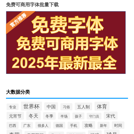
免费可商用字体批量下载
大数据分类
世界杯
体育
中国
五人制
习俗
专业
冬天
宋代
元宵节
冬季
半场
孩子
守门员
攻略
时间
巴西
很多人
德国
手机
新年
广东