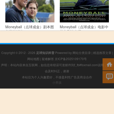
Moneyball（点球成金）剧本图
Moneyball（点球成金）电影中
文详细解读
英文剧情介绍
Copyright © 2012 - 2026
足球知识科普
Powered by
网站分类目录
|
精选推荐文章
|
网站地图
|
疑难解答
京ICP备2025109170号
声明：本站内容来自互联网，如信息有错误可发邮件到f_fb#foxmail.com说明，我们
会及时纠正，谢谢
本站仅为个人兴趣爱好，不接盈利性广告及商业合作
小男孩